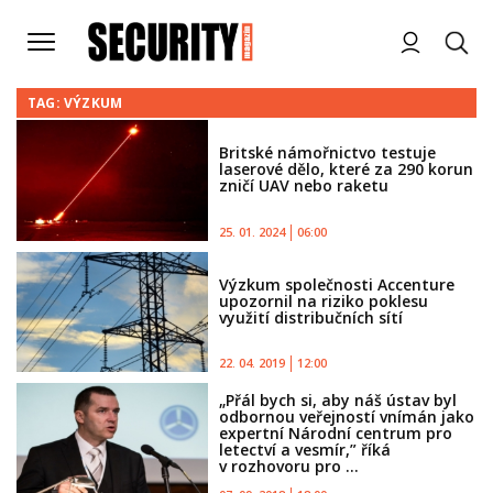
TAG: VÝZKUM
Britské námořnictvo testuje
laserové dělo, které za 290 korun
zničí UAV nebo raketu
25. 01. 2024
06:00
Výzkum společnosti Accenture
upozornil na riziko poklesu
využití distribučních sítí
22. 04. 2019
12:00
„Přál bych si, aby náš ústav byl
odbornou veřejností vnímán jako
expertní Národní centrum pro
letectví a vesmír,” říká
v rozhovoru pro ...