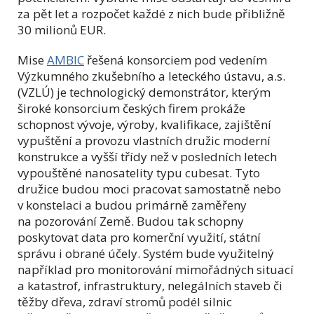
za pět let a rozpočet každé z nich bude přibližně
30 milionů EUR.
Mise
AMBIC
řešená konsorciem pod vedením
Výzkumného zkušebního a leteckého ústavu, a.s.
(VZLÚ) je technologický demonstrátor, kterým
široké konsorcium českých firem prokáže
schopnost vývoje, výroby, kvalifikace, zajištění
vypuštění a provozu vlastních družic moderní
konstrukce a vyšší třídy než v posledních letech
vypouštěné nanosatelity typu cubesat. Tyto
družice budou moci pracovat samostatně nebo
v konstelaci a budou primárně zaměřeny
na pozorování Země. Budou tak schopny
poskytovat data pro komerční využití, státní
správu i obrané účely. Systém bude využitelný
například pro monitorování mimořádných situací
a katastrof, infrastruktury, nelegálních staveb či
těžby dřeva, zdraví stromů podél silnic