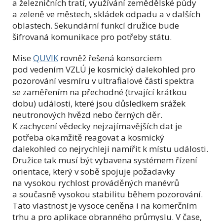
a železničních tratí, využívání zemědělské půdy
a zeleně ve městech, skládek odpadu a v dalších
oblastech. Sekundární funkcí družice bude
šifrovaná komunikace pro potřeby státu.
Mise
QUVIK
rovněž řešená konsorciem
pod vedením VZLÚ je kosmický dalekohled pro
pozorování vesmíru v ultrafialové části spektra
se zaměřením na přechodné (trvající krátkou
dobu) události, které jsou důsledkem srážek
neutronových hvězd nebo černých děr.
K zachycení vědecky nejzajímavějších dat je
potřeba okamžitě reagovat a kosmický
dalekohled co nejrychleji namířit k místu události.
Družice tak musí být vybavena systémem řízení
orientace, který v sobě spojuje požadavky
na vysokou rychlost prováděných manévrů
a současně vysokou stabilitu během pozorování.
Tato vlastnost je vysoce ceněna i na komerčním
trhu a pro aplikace obranného průmyslu. V čase,