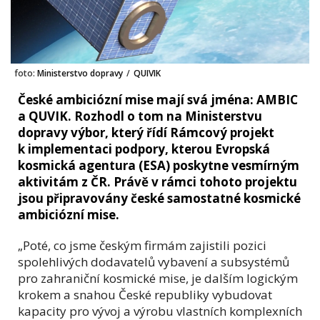
foto:
Ministerstvo dopravy
/
QUIVIK
České ambiciózní mise mají svá jména: AMBIC
a QUVIK. Rozhodl o tom na Ministerstvu
dopravy výbor, který řídí Rámcový projekt
k implementaci podpory, kterou Evropská
kosmická agentura (ESA) poskytne vesmírným
aktivitám z ČR. Právě v rámci tohoto projektu
jsou připravovány české samostatné kosmické
ambiciózní mise.
„Poté, co jsme českým firmám zajistili pozici
spolehlivých dodavatelů vybavení a subsystémů
pro zahraniční kosmické mise, je dalším logickým
krokem a snahou České republiky vybudovat
kapacity pro vývoj a výrobu vlastních komplexních