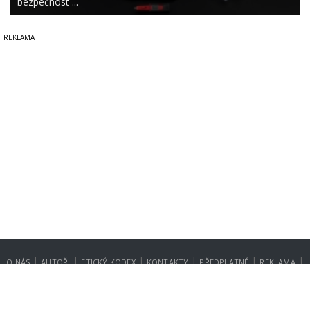
bezpečnost ...
|
|
|
|
|
|
O NÁS
AUTOŘI
ETICKÝ KODEX
KONTAKTY
PŘEDPLATNÉ
REKLAMA
GDPR
NASTAVENÍ SOUKROMÍ