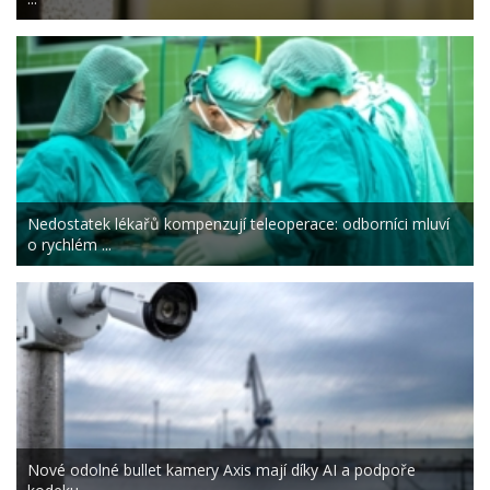
Nedostatek lékařů kompenzují teleoperace: odborníci mluví
o rychlém ...
Nové odolné bullet kamery Axis mají díky AI a podpoře