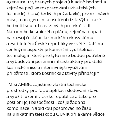
agentura u vybraných projektů kladně hodnotila
zejména pečlivé rozpracování uživatelských,
technických a vědeckých požadavků, prvotní návrh
mise, management a ošetření rizik. Výbor také
hodnotil soulad navržených projektů s cíli
Národního kosmického plánu, zejména dopad
na rozvoj českého kosmického ekosystému
a zviditelnění České republiky ve světě. Dalšími
ceněnými aspekty je komerční využitelnost
technologií, které pro tyto mise budou potřebné
a vybudování pozemní infrastruktury pro další
kosmické mise a intenzivnější využívání
příležitostí, které kosmické aktivity přinášejí.“
„Misí AMBIC zajistíme vlastní technické
prostředky pro řadu aplikací sledování stavu
a využití území v České republice a také pro
posílení její bezpečnosti, což je žádaná
kombinace. Nabídkou pozorovacího času
na unikátním teleskopu QUVIK přilákáme vědce