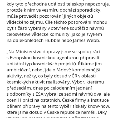
kdy tyto přechodné události teleskop nepozoruje,
protože k nim ve vesmíru dochází sporadicky,
může provádět pozorování jiných objektů
vědeckého zájmu. Cíle těchto pozorování mohou
být z části vybírány v otevřené soutěži z návrhů
celosvětové vědecké komunity, jako je zvykem
na dalekohledech Hubble nebo James Webb.
„Na Ministerstvu dopravy jsme ve spolupráci
s Evropskou kosmickou agenturou připravili
unikátní typ kosmických projektů. Říkáme jim
ambiciózní, neboť jde o řádově komplexnější
aktivity, než ty, co byly dosud v ČR v oblasti
kosmických aktivit realizovány. Výbor, kterému
předsedám, dnes po celodenním jednání
s odborníky z ESA vybral ze sedmi návrhů dva, ale
ocenil i práci na ostatních. České firmy a instituce
během přípravy na tento výběr získaly know-how,
které jsme dosud v České republice neměli. Díky