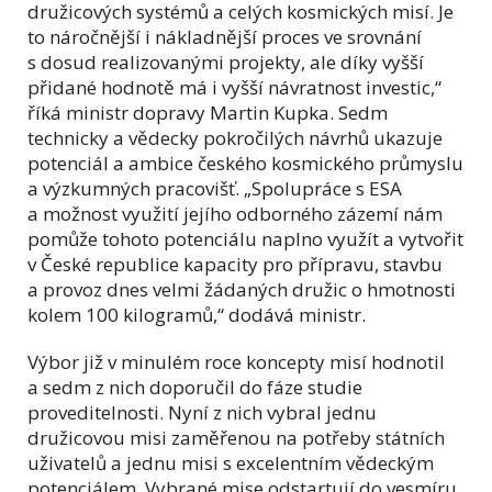
družicových systémů a celých kosmických misí. Je
to náročnější i nákladnější proces ve srovnání
s dosud realizovanými projekty, ale díky vyšší
přidané hodnotě má i vyšší návratnost investic,“
říká ministr dopravy Martin Kupka. Sedm
technicky a vědecky pokročilých návrhů ukazuje
potenciál a ambice českého kosmického průmyslu
a výzkumných pracovišť. „Spolupráce s ESA
a možnost využití jejího odborného zázemí nám
pomůže tohoto potenciálu naplno využít a vytvořit
v České republice kapacity pro přípravu, stavbu
a provoz dnes velmi žádaných družic o hmotnosti
kolem 100 kilogramů,“ dodává ministr.
Výbor již v minulém roce koncepty misí hodnotil
a sedm z nich doporučil do fáze studie
proveditelnosti. Nyní z nich vybral jednu
družicovou misi zaměřenou na potřeby státních
uživatelů a jednu misi s excelentním vědeckým
potenciálem. Vybrané mise odstartují do vesmíru