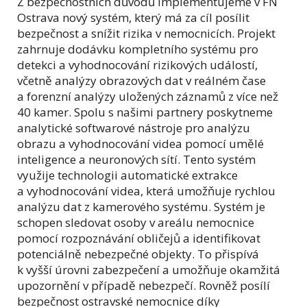
Z bezpečnostních důvodů implementujeme v FN
Ostrava nový systém, který má za cíl posílit
bezpečnost a snížit rizika v nemocnicích. Projekt
zahrnuje dodávku kompletního systému pro
detekci a vyhodnocování rizikových událostí,
včetně analýzy obrazových dat v reálném čase
a forenzní analýzy uložených záznamů z více než
40 kamer. Spolu s našimi partnery poskytneme
analytické softwarové nástroje pro analýzu
obrazu a vyhodnocování videa pomocí umělé
inteligence a neuronových sítí. Tento systém
využije technologii automatické extrakce
a vyhodnocování videa, která umožňuje rychlou
analýzu dat z kamerového systému. Systém je
schopen sledovat osoby v areálu nemocnice
pomocí rozpoznávání obličejů a identifikovat
potenciálně nebezpečné objekty. To přispívá
k vyšší úrovni zabezpečení a umožňuje okamžitá
upozornění v případě nebezpečí. Rovněž posílí
bezpečnost ostravské nemocnice díky