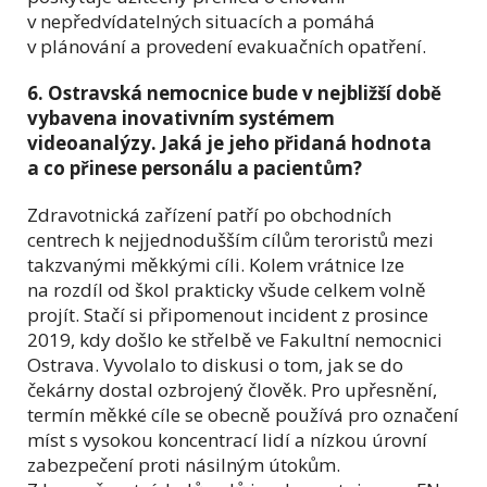
v nepředvídatelných situacích a pomáhá
v plánování a provedení evakuačních opatření.
6. Ostravská nemocnice bude v nejbližší době
vybavena inovativním systémem
videoanalýzy. Jaká je jeho přidaná hodnota
a co přinese personálu a pacientům?
Zdravotnická zařízení patří po obchodních
centrech k nejjednodušším cílům teroristů mezi
takzvanými měkkými cíli. Kolem vrátnice lze
na rozdíl od škol prakticky všude celkem volně
projít. Stačí si připomenout incident z prosince
2019, kdy došlo ke střelbě ve Fakultní nemocnici
Ostrava. Vyvolalo to diskusi o tom, jak se do
čekárny dostal ozbrojený člověk. Pro upřesnění,
termín měkké cíle se obecně používá pro označení
míst s vysokou koncentrací lidí a nízkou úrovní
zabezpečení proti násilným útokům.