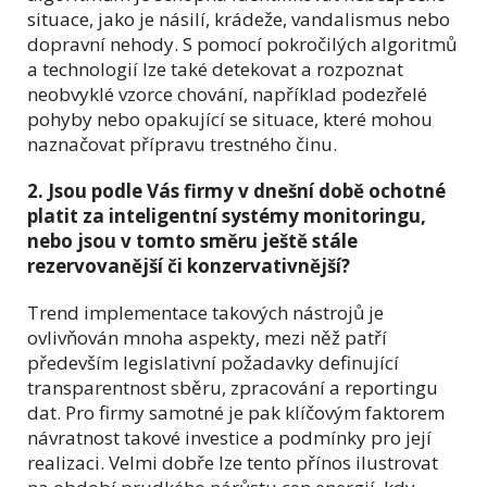
situace, jako je násilí, krádeže, vandalismus nebo
dopravní nehody. S pomocí pokročilých algoritmů
a technologií lze také detekovat a rozpoznat
neobvyklé vzorce chování, například podezřelé
pohyby nebo opakující se situace, které mohou
naznačovat přípravu trestného činu.
2. Jsou podle Vás firmy v dnešní době ochotné
platit za inteligentní systémy monitoringu,
nebo jsou v tomto směru ještě stále
rezervovanější či konzervativnější?
Trend implementace takových nástrojů je
ovlivňován mnoha aspekty, mezi něž patří
především legislativní požadavky definující
transparentnost sběru, zpracování a reportingu
dat. Pro firmy samotné je pak klíčovým faktorem
návratnost takové investice a podmínky pro její
realizaci. Velmi dobře lze tento přínos ilustrovat