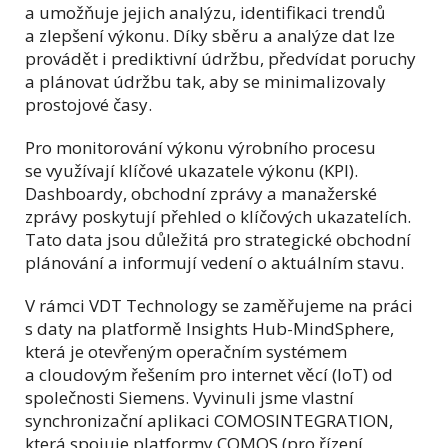
a umožňuje jejich analýzu, identifikaci trendů
a zlepšení výkonu. Díky sběru a analýze dat lze
provádět i prediktivní údržbu, předvídat poruchy
a plánovat údržbu tak, aby se minimalizovaly
prostojové časy.
Pro monitorování výkonu výrobního procesu
se využívají klíčové ukazatele výkonu (KPI).
Dashboardy, obchodní zprávy a manažerské
zprávy poskytují přehled o klíčových ukazatelích.
Tato data jsou důležitá pro strategické obchodní
plánování a informují vedení o aktuálním stavu.
V rámci VDT Technology se zaměřujeme na práci
s daty na platformě Insights Hub-MindSphere,
která je otevřeným operačním systémem
a cloudovým řešením pro internet věcí (IoT) od
společnosti Siemens. Vyvinuli jsme vlastní
synchronizační aplikaci COMOSINTEGRATION,
která spojuje platformy COMOS (pro řízení