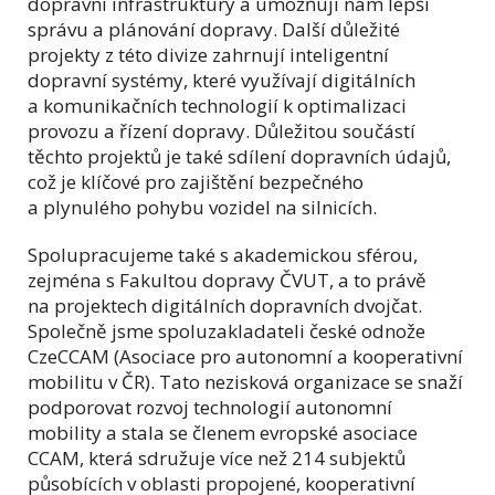
dopravní infrastruktury a umožňují nám lepší
správu a plánování dopravy. Další důležité
projekty z této divize zahrnují inteligentní
dopravní systémy, které využívají digitálních
a komunikačních technologií k optimalizaci
provozu a řízení dopravy. Důležitou součástí
těchto projektů je také sdílení dopravních údajů,
což je klíčové pro zajištění bezpečného
a plynulého pohybu vozidel na silnicích.
Spolupracujeme také s akademickou sférou,
zejména s Fakultou dopravy ČVUT, a to právě
na projektech digitálních dopravních dvojčat.
Společně jsme spoluzakladateli české odnože
CzeCCAM (Asociace pro autonomní a kooperativní
mobilitu v ČR). Tato nezisková organizace se snaží
podporovat rozvoj technologií autonomní
mobility a stala se členem evropské asociace
CCAM, která sdružuje více než 214 subjektů
působících v oblasti propojené, kooperativní