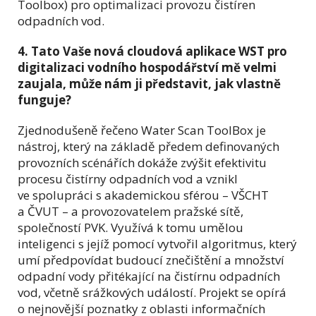
Toolbox) pro optimalizaci provozu čistíren
odpadních vod.
4. Tato Vaše nová cloudová aplikace WST pro
digitalizaci vodního hospodářství mě velmi
zaujala, může nám ji představit, jak vlastně
funguje?
Zjednodušeně řečeno Water Scan ToolBox je
nástroj, který na základě předem definovaných
provozních scénářích dokáže zvýšit efektivitu
procesu čistírny odpadních vod a vznikl
ve spolupráci s akademickou sférou – VŠCHT
a ČVUT – a provozovatelem pražské sítě,
společností PVK. Využívá k tomu umělou
inteligenci s jejíž pomocí vytvořil algoritmus, který
umí předpovídat budoucí znečištění a množství
odpadní vody přitékající na čistírnu odpadních
vod, včetně srážkových událostí. Projekt se opírá
o nejnovější poznatky z oblasti informačních