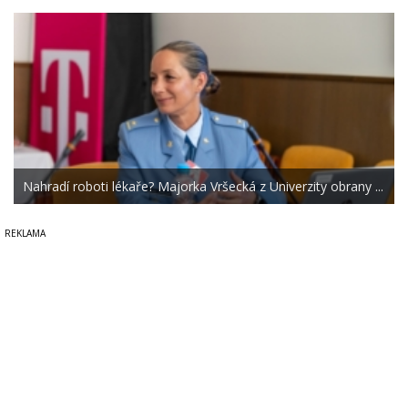
Nahradí roboti lékaře? Majorka Vršecká z Univerzity obrany ...