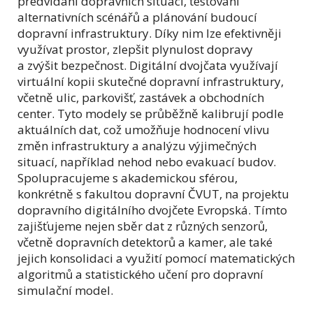
předvídání dopravních situací, testování
alternativních scénářů a plánování budoucí
dopravní infrastruktury. Díky nim lze efektivněji
využívat prostor, zlepšit plynulost dopravy
a zvýšit bezpečnost. Digitální dvojčata využívají
virtuální kopii skutečné dopravní infrastruktury,
včetně ulic, parkovišť, zastávek a obchodních
center. Tyto modely se průběžně kalibrují podle
aktuálních dat, což umožňuje hodnocení vlivu
změn infrastruktury a analýzu výjimečných
situací, například nehod nebo evakuací budov.
Spolupracujeme s akademickou sférou,
konkrétně s fakultou dopravní ČVUT, na projektu
dopravního digitálního dvojčete Evropská. Tímto
zajišťujeme nejen sběr dat z různých senzorů,
včetně dopravních detektorů a kamer, ale také
jejich konsolidaci a využití pomocí matematických
algoritmů a statistického učení pro dopravní
simulační model.