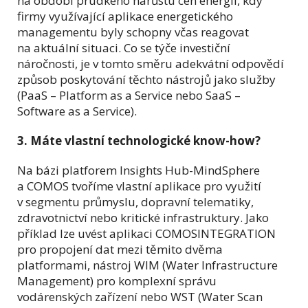
na období prudkého nárůstu cen energií, kdy
firmy využívající aplikace energetického
managementu byly schopny včas reagovat
na aktuální situaci. Co se týče investiční
náročnosti, je v tomto směru adekvátní odpovědí
způsob poskytování těchto nástrojů jako služby
(PaaS – Platform as a Service nebo SaaS –
Software as a Service).
3. Máte vlastní technologické know-how?
Na bázi platforem Insights Hub-MindSphere
a COMOS tvoříme vlastní aplikace pro využití
v segmentu průmyslu, dopravní telematiky,
zdravotnictví nebo kritické infrastruktury. Jako
příklad lze uvést aplikaci COMOSINTEGRATION
pro propojení dat mezi těmito dvěma
platformami, nástroj WIM (Water Infrastructure
Management) pro komplexní správu
vodárenských zařízení nebo WST (Water Scan