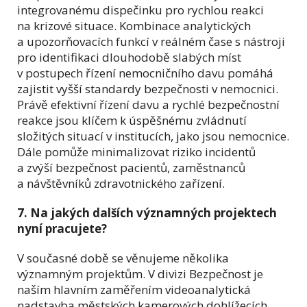
integrovanému dispečinku pro rychlou reakci
na krizové situace. Kombinace analytických
a upozorňovacích funkcí v reálném čase s nástroji
pro identifikaci dlouhodobě slabých míst
v postupech řízení nemocničního davu pomáhá
zajistit vyšší standardy bezpečnosti v nemocnici.
Právě efektivní řízení davu a rychlé bezpečnostní
reakce jsou klíčem k úspěšnému zvládnutí
složitých situací v institucích, jako jsou nemocnice.
Dále pomůže minimalizovat riziko incidentů
a zvýší bezpečnost pacientů, zaměstnanců
a návštěvníků zdravotnického zařízení.
7. Na jakých dalších významných projektech
nyní pracujete?
V současné době se věnujeme několika
významným projektům. V divizi Bezpečnost je
naším hlavním zaměřením videoanalytická
nadstavba městských kamerových dohlížecích