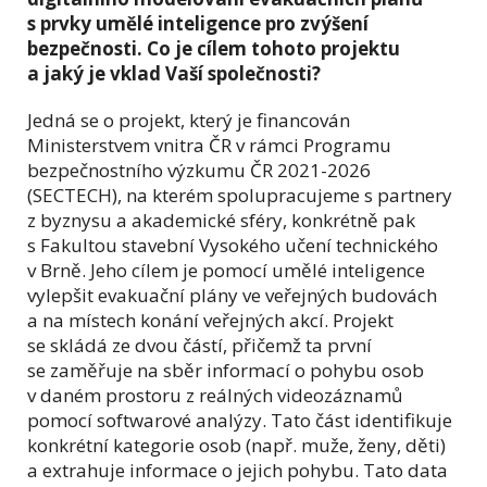
s prvky umělé inteligence pro zvýšení
bezpečnosti. Co je cílem tohoto projektu
a jaký je vklad Vaší společnosti?
Jedná se o projekt, který je financován
Ministerstvem vnitra ČR v rámci Programu
bezpečnostního výzkumu ČR 2021-2026
(SECTECH), na kterém spolupracujeme s partnery
z byznysu a akademické sféry, konkrétně pak
s Fakultou stavební Vysokého učení technického
v Brně. Jeho cílem je pomocí umělé inteligence
vylepšit evakuační plány ve veřejných budovách
a na místech konání veřejných akcí. Projekt
se skládá ze dvou částí, přičemž ta první
se zaměřuje na sběr informací o pohybu osob
v daném prostoru z reálných videozáznamů
pomocí softwarové analýzy. Tato část identifikuje
konkrétní kategorie osob (např. muže, ženy, děti)
a extrahuje informace o jejich pohybu. Tato data