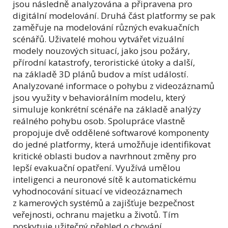
jsou následně analyzována a připravena pro
digitální modelování. Druhá část platformy se pak
zaměřuje na modelování různých evakuačních
scénářů. Uživatelé mohou vytvářet vizuální
modely nouzových situací, jako jsou požáry,
přírodní katastrofy, teroristické útoky a další,
na základě 3D plánů budov a míst událostí.
Analyzované informace o pohybu z videozáznamů
jsou využity v behaviorálním modelu, který
simuluje konkrétní scénáře na základě analýzy
reálného pohybu osob. Spolupráce vlastně
propojuje dvě oddělené softwarové komponenty
do jedné platformy, která umožňuje identifikovat
kritické oblasti budov a navrhnout změny pro
lepší evakuační opatření. Využívá umělou
inteligenci a neuronové sítě k automatickému
vyhodnocování situací ve videozáznamech
z kamerových systémů a zajišťuje bezpečnost
veřejnosti, ochranu majetku a životů. Tím
poskytuje užitečný přehled o chování