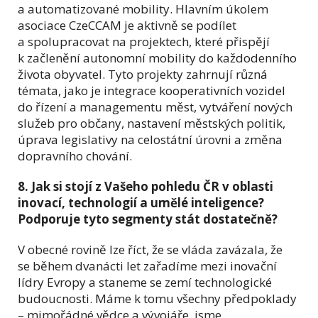
a automatizované mobility. Hlavním úkolem
asociace CzeCCAM je aktivně se podílet
a spolupracovat na projektech, které přispějí
k začlenění autonomní mobility do každodenního
života obyvatel. Tyto projekty zahrnují různá
témata, jako je integrace kooperativních vozidel
do řízení a managementu měst, vytváření nových
služeb pro občany, nastavení městských politik,
úprava legislativy na celostátní úrovni a změna
dopravního chování.
8. Jak si stojí z Vašeho pohledu ČR v oblasti
inovací, technologií a umělé inteligence?
Podporuje tyto segmenty stát dostatečně?
V obecné rovině lze říct, že se vláda zavázala, že
se během dvanácti let zařadíme mezi inovační
lídry Evropy a staneme se zemí technologické
budoucnosti. Máme k tomu všechny předpoklady
– mimořádné vědce a vývojáře, jsme