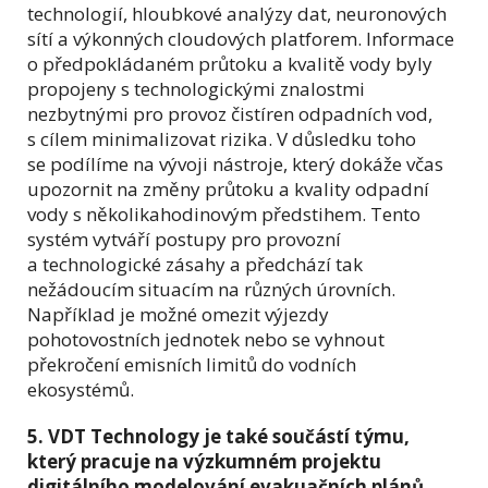
technologií, hloubkové analýzy dat, neuronových
sítí a výkonných cloudových platforem. Informace
o předpokládaném průtoku a kvalitě vody byly
propojeny s technologickými znalostmi
nezbytnými pro provoz čistíren odpadních vod,
s cílem minimalizovat rizika. V důsledku toho
se podílíme na vývoji nástroje, který dokáže včas
upozornit na změny průtoku a kvality odpadní
vody s několikahodinovým předstihem. Tento
systém vytváří postupy pro provozní
a technologické zásahy a předchází tak
nežádoucím situacím na různých úrovních.
Například je možné omezit výjezdy
pohotovostních jednotek nebo se vyhnout
překročení emisních limitů do vodních
ekosystémů.
5. VDT Technology je také součástí týmu,
který pracuje na výzkumném projektu
digitálního modelování evakuačních plánů