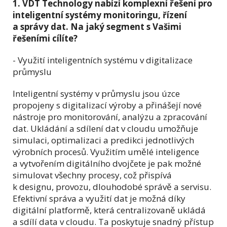
1. VDT Technology nabízí komplexní řešení pro
inteligentní systémy monitoringu, řízení
a správy dat. Na jaký segment s Vašimi
řešeními cílíte?
- Využití inteligentních systému v digitalizace
průmyslu
Inteligentní systémy v průmyslu jsou úzce
propojeny s digitalizací výroby a přinášejí nové
nástroje pro monitorování, analýzu a zpracování
dat. Ukládání a sdílení dat v cloudu umožňuje
simulaci, optimalizaci a predikci jednotlivých
výrobních procesů. Využitím umělé inteligence
a vytvořením digitálního dvojčete je pak možné
simulovat všechny procesy, což přispívá
k designu, provozu, dlouhodobé správě a servisu.
Efektivní správa a využití dat je možná díky
digitální platformě, která centralizovaně ukládá
a sdílí data v cloudu. Ta poskytuje snadný přístup