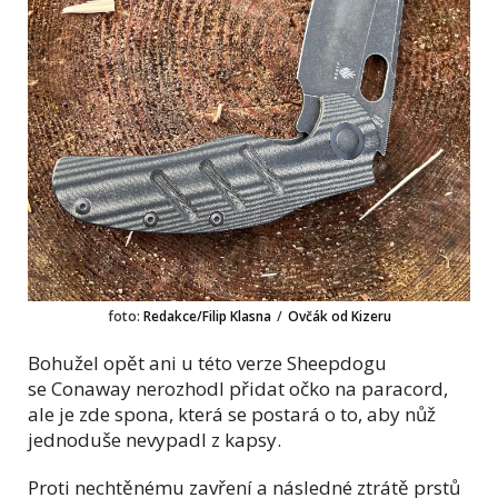
foto:
Redakce/Filip Klasna
/
Ovčák od Kizeru
Bohužel opět ani u této verze Sheepdogu
se Conaway nerozhodl přidat očko na paracord,
ale je zde spona, která se postará o to, aby nůž
jednoduše nevypadl z kapsy.
Proti nechtěnému zavření a následné ztrátě prstů