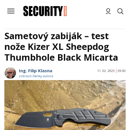
Sametový zabiják – test
nože Kizer XL Sheepdog
Thumbhole Black Micarta
Ing. Filip Klasna
11. 02. 2023
09:00
zobrazit články autora