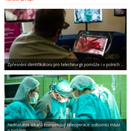
Zpřesnění identifikátoru pro telechirurgii pomůže i v polních ...
Nedostatek lékařů kompenzují teleoperace: odborníci mluví
o rychlém ...