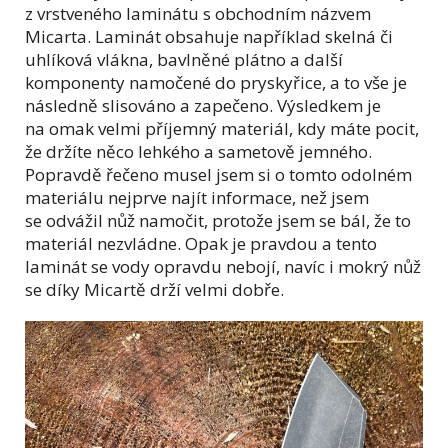
z vrstveného laminátu s obchodním názvem
Micarta. Laminát obsahuje například skelná či
uhlíková vlákna, bavlněné plátno a další
komponenty namočené do pryskyřice, a to vše je
následně slisováno a zapečeno. Výsledkem je
na omak velmi příjemný materiál, kdy máte pocit,
že držíte něco lehkého a sametově jemného.
Popravdě řečeno musel jsem si o tomto odolném
materiálu nejprve najít informace, než jsem
se odvážil nůž namočit, protože jsem se bál, že to
materiál nezvládne. Opak je pravdou a tento
laminát se vody opravdu nebojí, navíc i mokrý nůž
se díky Micartě drží velmi dobře.