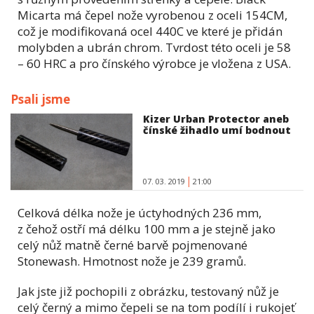
Micarta má čepel nože vyrobenou z oceli 154CM,
což je modifikovaná ocel 440C ve které je přidán
molybden a ubrán chrom. Tvrdost této oceli je 58
– 60 HRC a pro čínského výrobce je vložena z USA.
Psali jsme
Kizer Urban Protector aneb
čínské žihadlo umí bodnout
07. 03. 2019
21:00
Celková délka nože je úctyhodných 236 mm,
z čehož ostří má délku 100 mm a je stejně jako
celý nůž matně černé barvě pojmenované
Stonewash. Hmotnost nože je 239 gramů.
Jak jste již pochopili z obrázku, testovaný nůž je
celý černý a mimo čepeli se na tom podílí i rukojeť