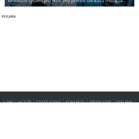
Revoluční systém pro HZS: živý přenos obrazu z místa zá...
|
|
|
|
|
|
O NÁS
AUTOŘI
ETICKÝ KODEX
KONTAKTY
PŘEDPLATNÉ
REKLAMA
GDPR
NASTAVENÍ SOUKROMÍ
Copyright © 2014-2026
SecurityMagazin.cz