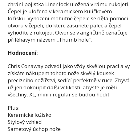
chrání pojistka Liner lock uložená v rámu rukojeti.
Čepel je uložena v keramickém kuličkovém
ložisku. Vyhození mohutné čepele se dělá pomocí
otvoru v čepeli, do které zasunete palec a čepel
vyhodíte z rukojeti. Otvor se v angličtině označuje
přiléhavým názvem „Thumb hole“.
Hodnocení:
Chris Conaway odvedl jako vždy skvělou práci a vy
získáte nákupem tohoto nože skvělý kousek
precizního nožířství, sedící perfektně v ruce. Zbývá
už jen dokoupit další velikosti, abyste je měli
všechny. XL, mini i regular se budou hodit.
Plus:
Keramické ložisko
Stylový vzhled
Sametový úchop nože