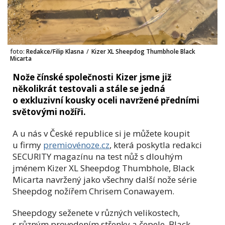
foto:
Redakce/Filip Klasna
/
Kizer XL Sheepdog Thumbhole Black
Micarta
Nože čínské společnosti Kizer jsme již
několikrát testovali a stále se jedná
o exkluzivní kousky oceli navržené předními
světovými nožíři.
A u nás v České republice si je můžete koupit
u firmy
premiovénoze.cz
, která poskytla redakci
SECURITY magazínu na test nůž s dlouhým
jménem Kizer XL Sheepdog Thumbhole, Black
Micarta navržený jako všechny další nože série
Sheepdog nožířem Chrisem Conawayem.
Sheepdogy seženete v různých velikostech,
s různým provedením střenky a čepele. Black