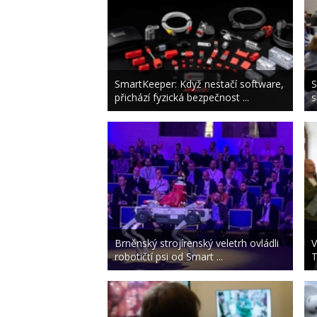
SmartKeeper: Když nestačí software,
S
přichází fyzická bezpečnost ...
s
Brněnský strojírenský veletrh ovládli
V
robotičtí psi od Smart ...
T