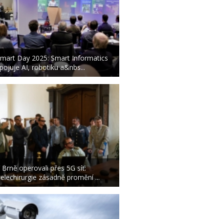
mart Day 2025: Smart Informatics
pojuje AI, robotiku a&nbs...
 Brně operovali přes 5G síť:
elechirurgie zásadně promění ...