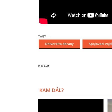
TAGY
Univerzita obrany
Spojovací vojs
KAM DÁL?