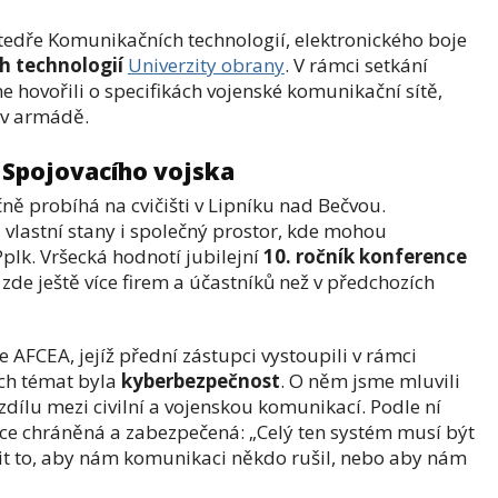
edře Komunikačních technologií, elektronického boje
h technologií
Univerzity obrany
. V rámci setkání
e hovořili o specifikách vojenské komunikační sítě,
 v armádě.
e Spojovacího vojska
ně probíhá na cvičišti v Lipníku nad Bečvou.
i vlastní stany i společný prostor, kde mohou
Pplk. Vršecká hodnotí jubilejní
10. ročník konference
de ještě více firem a účastníků než v předchozích
AFCEA, jejíž přední zástupci vystoupili v rámci
ích témat byla
kyberbezpečnost
. O něm jsme mluvili
zdílu mezi civilní a vojenskou komunikací. Podle ní
íce chráněná a zabezpečená: „Celý ten systém musí být
t to, aby nám komunikaci někdo rušil, nebo aby nám