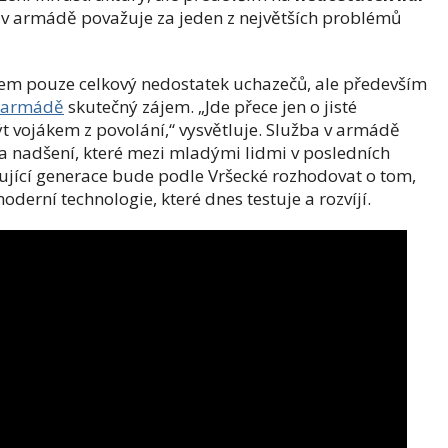
i v armádě považuje za jeden z největších problémů
em pouze celkový nedostatek uchazečů, ale především
armádě
skutečný zájem. „Jde přece jen o jisté
t vojákem z povolání,“ vysvětluje. Služba v armádě
“ a nadšení, které mezi mladými lidmi v posledních
ující generace bude podle Vršecké rozhodovat o tom,
erní technologie, které dnes testuje a rozvíjí.