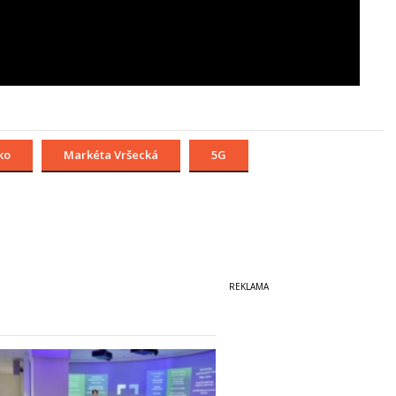
ko
Markéta Vršecká
5G