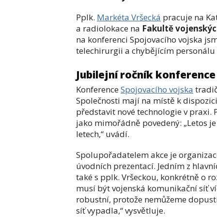
Pplk.
Markéta Vršecká
pracuje na Kat
a radiolokace na
Fakultě vojenskýc
na konferenci Spojovacího vojska jsm
telechirurgii a chybějícím personálu
Jubilejní ročník konferenc
Konference
Spojovacího vojska
tradič
Společnosti mají na místě k dispozic
představit nové technologie v praxi. 
jako mimořádně povedený: „Letos je z
letech,“ uvádí.
Spolupořadatelem akce je organizace 
úvodních prezentací. Jedním z hlavn
také s pplk. Vršeckou, konkrétně o ro
musí být vojenská komunikační síť v
robustní, protože nemůžeme dopusti
síť vypadla,“ vysvětluje.