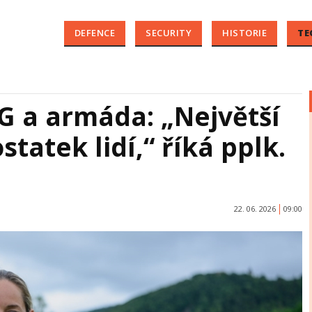
DEFENCE
SECURITY
HISTORIE
TE
5G a armáda: „Největší
tatek lidí,“ říká pplk.
22. 06. 2026
09:00