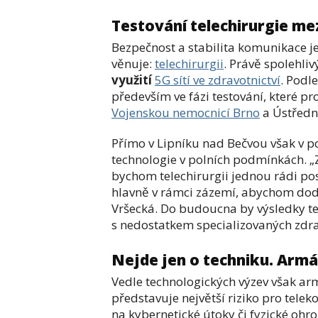
Testování telechirurgie m
Bezpečnost a stabilita komunikace je 
věnuje:
telechirurgii
. Právě spolehli
využití
5G sítí ve zdravotnictví
. Podl
především ve fázi testování, které p
Vojenskou nemocnicí Brno
a Ústředn
Přímo v Lipníku nad Bečvou však v po
technologie v polních podmínkách. „Z
bychom telechirurgii jednou rádi posu
hlavně v rámci zázemí, abychom dodr
Vršecká. Do budoucna by výsledky te
s nedostatkem specializovaných zdra
Nejde jen o techniku. Armá
Vedle technologických výzev však arm
představuje největší riziko pro tele
na kybernetické útoky či fyzické ohr