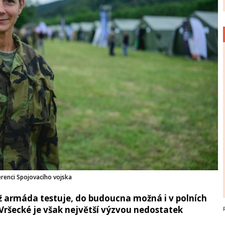
erenci Spojovacího vojska
ž armáda testuje, do budoucna možná i v polních
Vršecké je však největší výzvou nedostatek