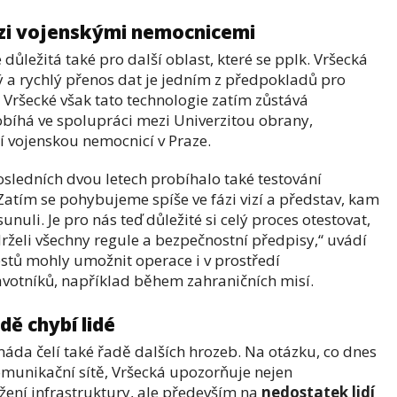
ezi vojenskými nemocnicemi
důležitá také pro další oblast, které se pplk. Vršecká
vý a rychlý přenos dat je jedním z předpokladů pro
e Vršecké však tato technologie zatím zůstává
robíhá ve spolupráci mezi Univerzitou obrany,
í vojenskou nemocnicí v Praze.
sledních dvou letech probíhalo také testování
atím se pohybujeme spíše ve fázi vizí a představ, kam
nuli. Je pro nás teď důležité si celý proces otestovat,
želi všechny regule a bezpečnostní předpisy,“ uvádí
stů mohly umožnit operace i v prostředí
votníků, například během zahraničních misí.
dě chybí lidé
áda čelí také řadě dalších hrozeb. Na otázku, co dnes
komunikační sítě, Vršecká upozorňuje nejen
ožení infrastruktury, ale především na
nedostatek lidí