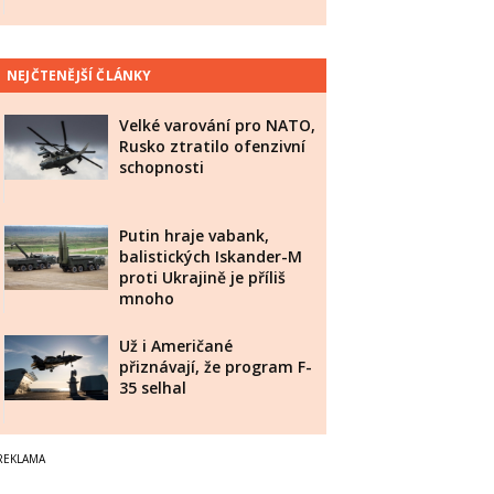
NEJČTENĚJŠÍ ČLÁNKY
Velké varování pro NATO,
Rusko ztratilo ofenzivní
schopnosti
Putin hraje vabank,
balistických Iskander-M
proti Ukrajině je příliš
mnoho
Už i Američané
přiznávají, že program F-
35 selhal