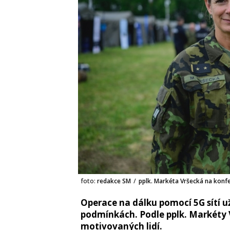
foto:
redakce SM
/
pplk. Markéta Vršecká na konf
Operace na dálku pomocí 5G sítí u
podmínkách. Podle pplk. Markéty 
motivovaných lidí.