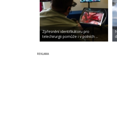
Zpřesnění identifikátoru pro
N
telechirurgii pomůže i v polních ...
d