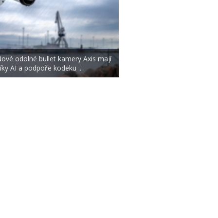
ové odolné bullet kamery Axis mají
íky AI a podpoře kodeku ...