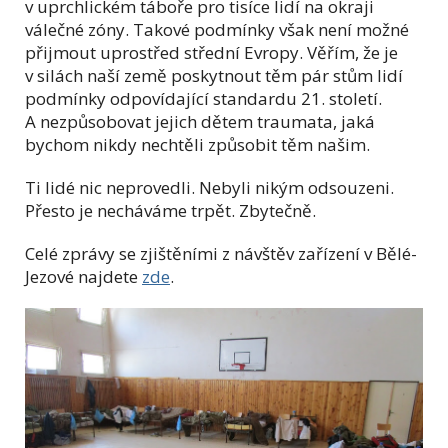
v uprchlickém táboře pro tisíce lidí na okraji
válečné zóny. Takové podmínky však není možné
přijmout uprostřed střední Evropy. Věřím, že je
v silách naší země poskytnout těm pár stům lidí
podmínky odpovídající standardu 21. století.
A nezpůsobovat jejich dětem traumata, jaká
bychom nikdy nechtěli způsobit těm našim.
Ti lidé nic neprovedli. Nebyli nikým odsouzeni.
Přesto je necháváme trpět. Zbytečně.
Celé zprávy se zjištěními z návštěv zařízení v Bělé-
Jezové najdete
zde
.