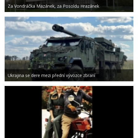
Za Vondráčka Mazánek, za Posoldu Hrazánek
Ukrajina se dere mezi přední vývozce zbraní