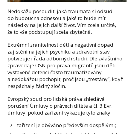
Nedokážu po
soudit, jaká traumata si odsud
do budoucna odnesou a jaké to bude mít
následky na jejich další život. Vím zcela určitě,
že to vše podstupují zcela zbytečně.
Extrémní zranitelnost dětí a negativní dopad
zajištění na jejich psychiku a zdravotní stav
potvrzuje i řada odborných studií. Dle zvláštního
zpravodaje OSN pro práva migrantů jsou děti
vystavené detenci často traumatizovány
a nedokážou pochopit, proč jsou „trestány“, když
nespáchaly žádný zločin.
Evropský soud pro lidská práva shledává
porušení Úmluvy o právech dítěte a čl. 3 Evr.
úmluvy, pokud zařízení vykazuje tyto znaky:
zařízení je obýváno především dospělými;