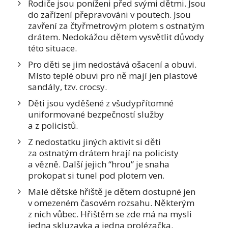
Rodiče jsou poníženi před svými dětmi. Jsou
do zařízení přepravováni v poutech. Jsou
zavření za čtyřmetrovým plotem s ostnatým
drátem. Nedokážou dětem vysvětlit důvody
této situace.
Pro děti se jim nedostává ošacení a obuvi.
Místo teplé obuvi pro ně mají jen plastové
sandály, tzv. crocsy.
Děti jsou vyděšené z všudypřítomné
uniformované bezpečností služby
a z policistů.
Z nedostatku jiných aktivit si děti
za ostnatým drátem hrají na policisty
a vězně. Další jejich “hrou” je snaha
prokopat si tunel pod plotem ven.
Malé dětské hřiště je dětem dostupné jen
v omezeném časovém rozsahu. Některým
z nich vůbec. Hřištěm se zde má na mysli
jedna skluzavka a jedna prolézačka.