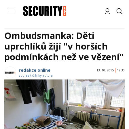
Ombudsmanka: Děti
uprchlíků žijí "v horších
podmínkách než ve vězení"
redakce online
13. 10. 2015
12:30
zobrazit články autora