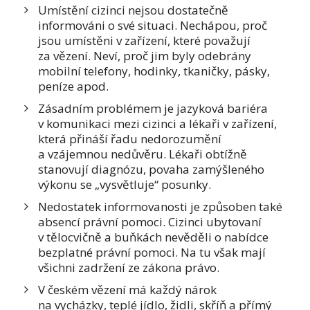
Umístění cizinci nejsou dostatečně
informováni o své situaci. Nechápou, proč
jsou umístěni v zařízení, které považují
za vězení. Neví, proč jim byly odebrány
mobilní telefony, hodinky, tkaničky, pásky,
peníze apod.
Zásadním problémem je jazyková bariéra
v komunikaci mezi cizinci a lékaři v zařízení,
která přináší řadu nedorozumění
a vzájemnou nedůvěru. Lékaři obtížně
stanovují diagnózu, povaha zamýšleného
výkonu se „vysvětluje“ posunky.
Nedostatek informovanosti je způsoben také
absencí právní pomoci. Cizinci ubytovaní
v tělocvičně a buňkách nevěděli o nabídce
bezplatné právní pomoci. Na tu však mají
všichni zadržení ze zákona právo.
V českém vězení má každý nárok
na vycházky, teplé jídlo, židli, skříň a přímý