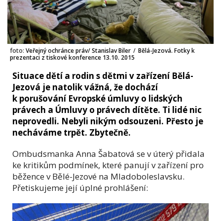
foto:
Veřejný ochránce práv/ Stanislav Biler
/
Bělá-Jezová. Fotky k
prezentaci z tiskové konference 13.10. 2015
Situace dětí a rodin s dětmi v zařízení Bělá-
Jezová je natolik vážná, že dochází
k porušování Evropské úmluvy o lidských
právech a Úmluvy o právech dítěte. Ti lidé nic
neprovedli. Nebyli nikým odsouzeni. Přesto je
necháváme trpět. Zbytečně.
Ombudsmanka Anna Šabatová se v úterý přidala
ke kritikům podmínek, které panují v zařízení pro
běžence v Bělé-Jezové na Mladoboleslavsku.
Přetiskujeme její úplné prohlášení: