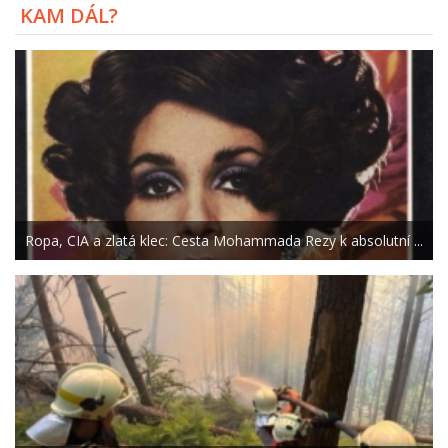
KAM DÁL?
Ropa, CIA a zlatá klec: Cesta Mohammada Rezy k absolutní ...