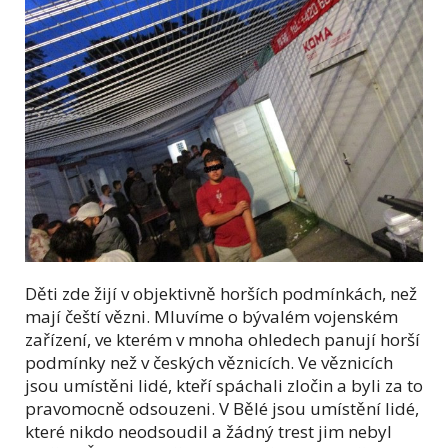
Děti zde žijí v objektivně horších podmínkách, než
mají čeští vězni. Mluvíme o bývalém vojenském
zařízení, ve kterém v mnoha ohledech panují horší
podmínky než v českých věznicích. Ve věznicích
jsou umístěni lidé, kteří spáchali zločin a byli za to
pravomocně odsouzeni. V Bělé jsou umístění lidé,
které nikdo neodsoudil a žádný trest jim nebyl