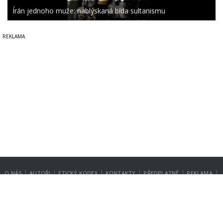
Írán jednoho muže: nablýskaná bída sultanismu
|
|
|
|
|
|
O NÁS
AUTOŘI
ETICKÝ KODEX
KONTAKTY
PŘEDPLATNÉ
REKLAMA
GDPR
NASTAVENÍ SOUKROMÍ
Copyright © 2014-2026
SecurityMagazin.cz