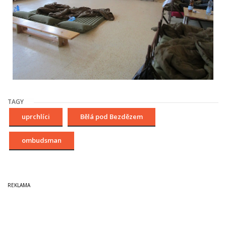
TAGY
uprchlíci
Bělá pod Bezdězem
ombudsman