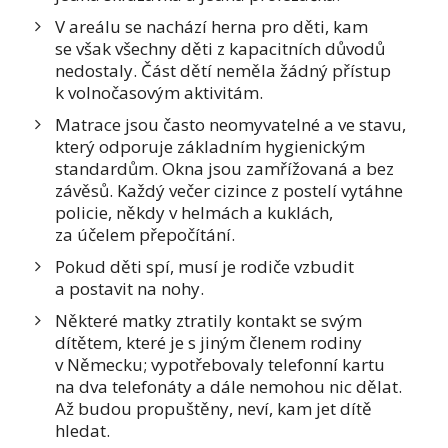
V areálu se nachází herna pro děti, kam
se však všechny děti z kapacitních důvodů
nedostaly. Část dětí neměla žádný přístup
k volnočasovým aktivitám.
Matrace jsou často neomyvatelné a ve stavu,
který odporuje základním hygienickým
standardům. Okna jsou zamřížovaná a bez
závěsů. Každý večer cizince z postelí vytáhne
policie, někdy v helmách a kuklách,
za účelem přepočítání.
Pokud děti spí, musí je rodiče vzbudit
a postavit na nohy.
Některé matky ztratily kontakt se svým
dítětem, které je s jiným členem rodiny
v Německu; vypotřebovaly telefonní kartu
na dva telefonáty a dále nemohou nic dělat.
Až budou propuštěny, neví, kam jet dítě
hledat.