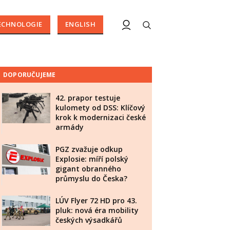
ECHNOLOGIE
ENGLISH
DOPORUČUJEME
42. prapor testuje
kulomety od DSS: Klíčový
krok k modernizaci české
armády
PGZ zvažuje odkup
Explosie: míří polský
gigant obranného
průmyslu do Česka?
LÚV Flyer 72 HD pro 43.
pluk: nová éra mobility
českých výsadkářů