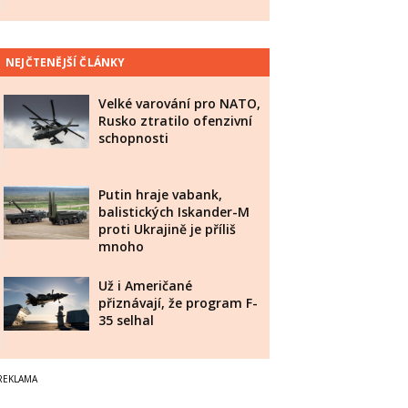
NEJČTENĚJŠÍ ČLÁNKY
Velké varování pro NATO,
Rusko ztratilo ofenzivní
schopnosti
Putin hraje vabank,
balistických Iskander-M
proti Ukrajině je příliš
mnoho
Už i Američané
přiznávají, že program F-
35 selhal