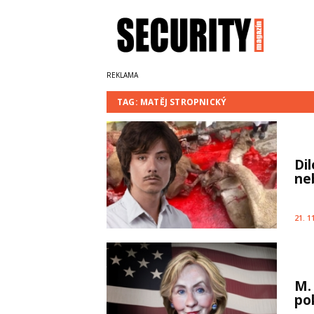
TAG: MATĚJ STROPNICKÝ
Di
ne
21. 1
M.
po