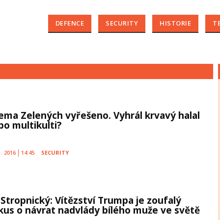
DEFENCE
SECURITY
HISTORIE
T
lema Zelených vyřešeno. Vyhrál krvavý halal
bo multikulti?
1. 2016
14:45
SECURITY
 Stropnický: Vítězství Trumpa je zoufalý
kus o návrat nadvlády bílého muže ve světě