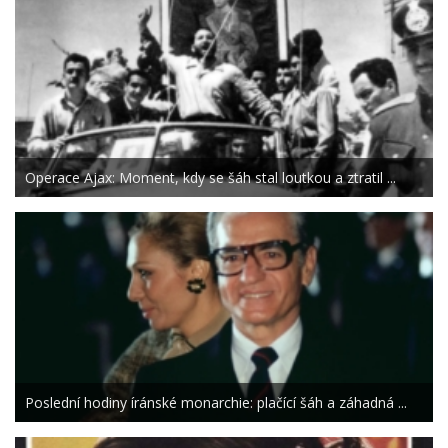
Operace Ajax: Moment, kdy se šáh stal loutkou a ztratil ...
Poslední hodiny íránské monarchie: plačící šáh a záhadná ...