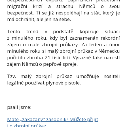
migrační krizí a strachu Němců o svou
bezpečnost. Ti se již nespoléhají na stát, který je
má ochránit, ale jen na sebe.
Tento trend v podstatě kopíruje situaci
z minulého roku, kdy byl zaznamenán rekordní
zájem o malé zbrojní průkazy. Za leden a únor
minulého roku si malý zbrojní průkaz v Německu
pořídilo zhruba 21 tisíc lidí. Výrazně také narostl
zájem Němců o pepřové spreje.
Tzv. malý zbrojní průkaz umožňuje nositeli
legálně používat plynové pistole.
psali jsme:
Máte ,,zakázaný" zásobník? Můžete přijít
i o zbrojní průkaz