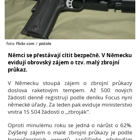
foto:
Flickr.com
/
pistole
Němci se přestávají cítit bezpečně. V Německu
evidují obrovský zájem o tzv. malý zbrojní
průkaz.
V Německu stoupá zájem o zbrojní průkazy
doslova raketovým tempem. Až 500 nových
žádostí denně registrují podle deníku Focus nyní
německé úřady. Za leden pak eviduje ministerstvo
vnitra 15 504 žádostí o ,,zbroják".
Oproti minulému roku se jedná o nárůst o 62%.
Zvýšený zájem o malé zbrojní průkazy je podle
bezpečnostních expertů zapříčiněn především