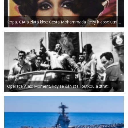
Ropa, CIA a zlatá klec: Cesta Mohammada Rezy k absolutní ...
Operace Ajax: Moment, kdy se šáh stal loutkou a ztratil ...