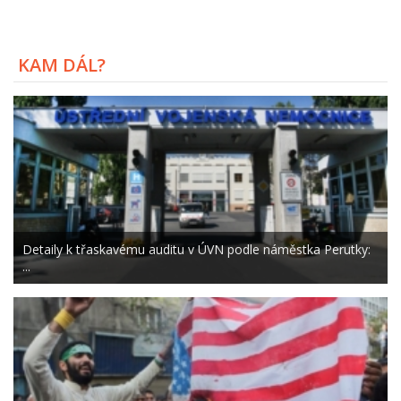
KAM DÁL?
Detaily k třaskavému auditu v ÚVN podle náměstka Perutky:
...