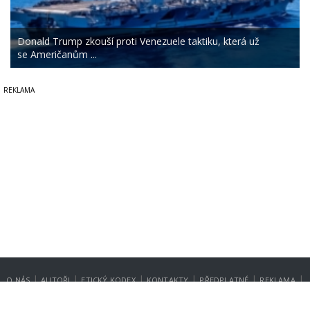
Donald Trump zkouší proti Venezuele taktiku, která už
se Američanům ...
|
|
|
|
|
|
O NÁS
AUTOŘI
ETICKÝ KODEX
KONTAKTY
PŘEDPLATNÉ
REKLAMA
GDPR