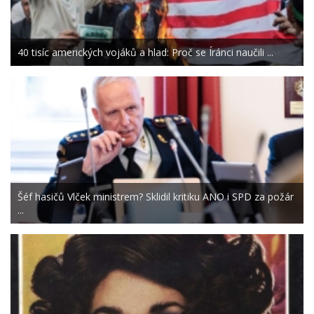
40 tisíc amerických vojáků a hlad: Proč se Íránci naučili ...
Šéf hasičů Vlček ministrem? Sklidil kritiku ANO i SPD za požár
...