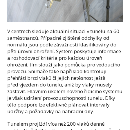
V centrech sleduje aktuální situaci v tunelu na 60
zaměstnanců. Případné zjištěné odchylky od
normálu jsou podle závažnosti klasifikovány do
pěti úrovní ohrožení. Systém poskytuje informace
a rozhodovací kritéria pro každou úroveň
ohrožení, tím slouží jako pomůcka pro vedoucího
provozu. Snímače také například kontrolují
přehřátí brzd vlaků či jejich netěsnost ještě
před vjezdem do tunelu, aniž by vlaky musely
zastavit. Hlavním úkolem nového řídicího systému
je však udržení provozuschopnosti tunelu. Díky
této podpoře lze efektivně plánovat intervaly
údržby a požadavky na náhradní díly.
Tunelem projíždí více než 200 vlaků denně