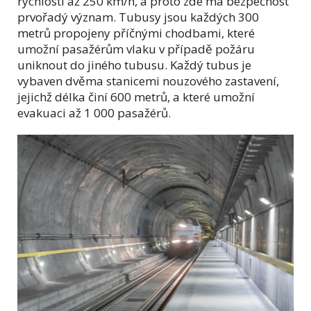
rychlostí až 250 km/h, a proto zde má bezpečnost
prvořadý význam. Tubusy jsou každých 300
metrů propojeny příčnými chodbami, které
umožní pasažérům vlaku v případě požáru
uniknout do jiného tubusu. Každý tubus je
vybaven dvěma stanicemi nouzového zastavení,
jejichž délka činí 600 metrů, a které umožní
evakuaci až 1 000 pasažérů.