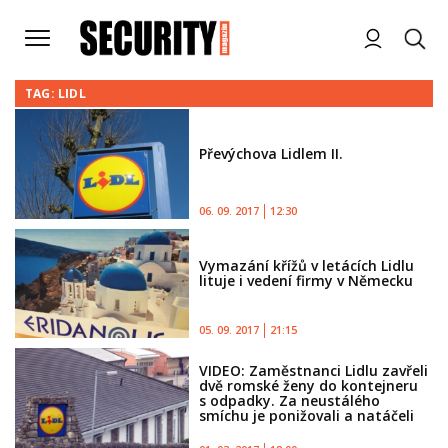
TAG: LIDL
Převýchova Lidlem II.
06. 09. 2017
12:30
Vymazání křížů v letácích Lidlu
lituje i vedení firmy v Německu
05. 09. 2017
21:15
VIDEO: Zaměstnanci Lidlu zavřeli
dvě romské ženy do kontejneru
s odpadky. Za neustálého
smíchu je ponižovali a natáčeli