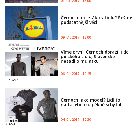
01. 03. 2017
18:00
Černoch na letáku v Lidlu? Řešme
podstatnější věci
09. 01. 2017
12:00
Víme první: Černoch dorazil i do
polského Lidlu, Slovensko
nasadilo mulatku
06. 01. 2017
12:45
Černoch jako model? Lidl to
na facebooku pěkně schytal
04. 01. 2017
12:30