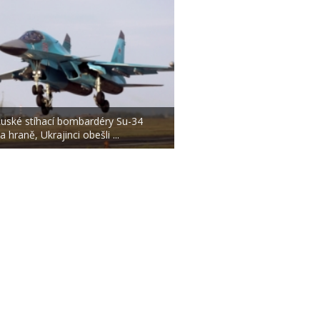
uské stíhací bombardéry Su-34
a hraně, Ukrajinci obešli ...