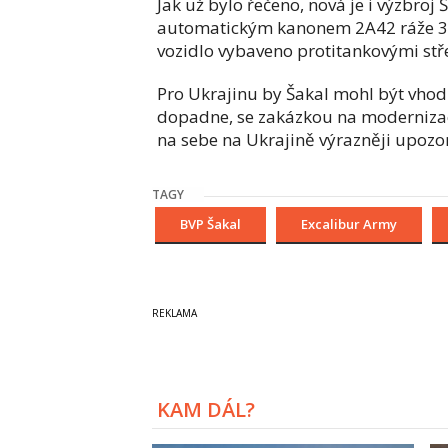
Jak už bylo řečeno, nová je i výzbro
automatickým kanonem 2A42 ráže 3
vozidlo vybaveno protitankovými st
Pro Ukrajinu by Šakal mohl být vhodn
dopadne, se zakázkou na modernizaci
na sebe na Ukrajině výrazněji upozorni
TAGY
BVP Šakal
Excalibur Army
KAM DÁL?