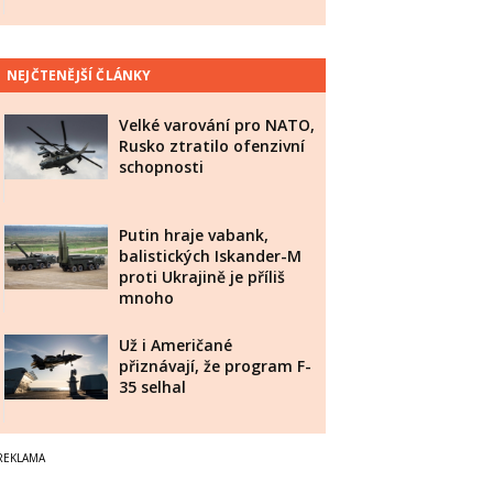
NEJČTENĚJŠÍ ČLÁNKY
Velké varování pro NATO,
Rusko ztratilo ofenzivní
schopnosti
Putin hraje vabank,
balistických Iskander-M
proti Ukrajině je příliš
mnoho
Už i Američané
přiznávají, že program F-
35 selhal