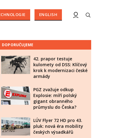
ECHNOLOGIE
ENGLISH
DOPORUČUJEME
42. prapor testuje
kulomety od DSS: Klíčový
krok k modernizaci české
armády
PGZ zvažuje odkup
Explosie: míří polský
gigant obranného
průmyslu do Česka?
LÚV Flyer 72 HD pro 43.
pluk: nová éra mobility
českých výsadkářů