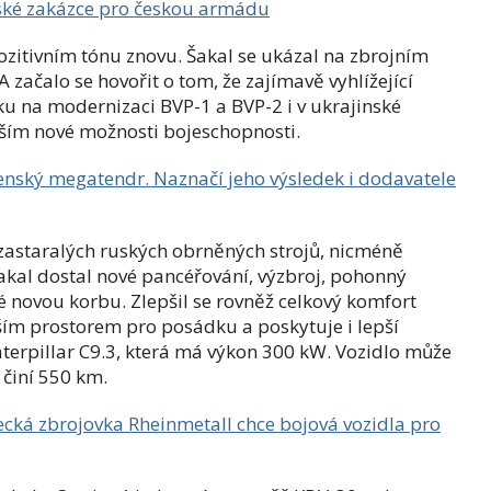
nské zakázce pro českou armádu
pozitivním tónu znovu. Šakal se ukázal na zbrojním
A začalo se hovořit o tom, že zajímavě vyhlížející
ku na modernizaci BVP-1 a BVP-2 i v ukrajinské
ším nové možnosti bojeschopnosti.
jenský megatendr. Naznačí jeho výsledek i dodavatele
zastaralých ruských obrněných strojů, nicméně
Šakal dostal nové pancéřování, výzbroj, pohonný
é novou korbu. Zlepšil se rovněž celkový komfort
ím prostorem pro posádku a poskytuje i lepší
terpillar C9.3, která má výkon 300 kW. Vozidlo může
 činí 550 km.
ecká zbrojovka Rheinmetall chce bojová vozidla pro