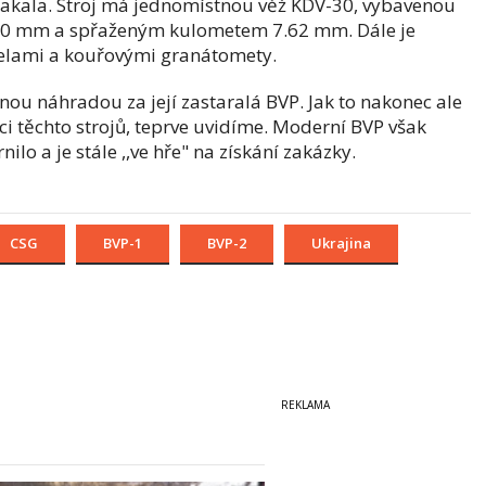
j Šakala. Stroj má jednomístnou věž KDV-30, vybavenou
0 mm a spřaženým kulometem 7.62 mm. Dále je
řelami a kouřovými granátomety.
ou náhradou za její zastaralá BVP. Jak to nakonec ale
 těchto strojů, teprve uvidíme. Moderní BVP však
lo a je stále ,,ve hře" na získání zakázky.
CSG
BVP-1
BVP-2
Ukrajina