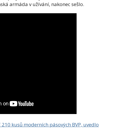
enská armáda v užívání, nakonec sešlo.
ní 210 kusů moderních pásových BVP, uvedlo