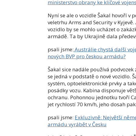
ministerstvo obrany ke klíčové voje
Nyní se ale o vozidle Šakal hovoří v 
veletrhu Arms and Security v Kyjevě. 
vozidlo by se mohlo ucházet o zakáz
armádě. Ta by Ukrajině dala předev
psali jsme:
Austrálie chystá další vo
nových BVP pro českou armádu?
Šakal sice nadále používá podvozek 
se jedná v podstatě o nové vozidlo. 
systém, optoelektronické prvky a tak
posádky vozu. Kabina disponuje větš
ochranu. Pohonnou jednotku tvoří Ca
jet rychlostí 70 km/h, jeho dosah pak
psali jsme:
Exkluzivně: Největší něm
armádu vyrábět v Česku