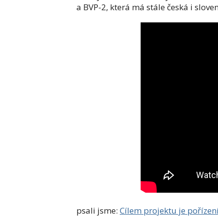
a BVP-2, která má stále česká i slov
psali jsme:
Cílem projektu je poříze