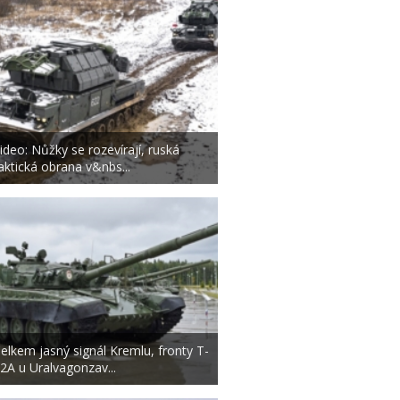
ideo: Nůžky se rozevírají, ruská
aktická obrana v&nbs...
elkem jasný signál Kremlu, fronty T-
2A u Uralvagonzav...