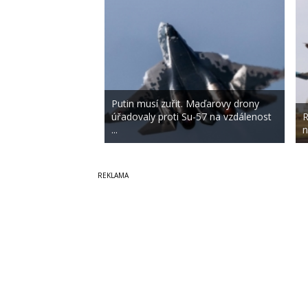
Putin musí zuřit. Maďarovy drony
úřadovaly proti Su-57 na vzdálenost
R
...
n