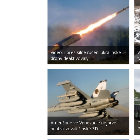
Video: I přes silné rušení ukrajinské
V
drony deaktivovaly ...
t
Američané ve Venezuele nejprve
C
neutralizovali čínské 3D ...
7