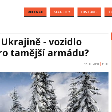
DEFENCE
SECURITY
HISTORIE
T
Ukrajině - vozidlo
pro tamější armádu?
12. 10. 2018
11:30