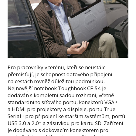
Pro pracovníky v terénu, kteří se neustále
přemisťují, je schopnost datového připojení
na cestách rovněž důležitou podmínkou.
Nejnovější notebook Toughbook CF-54 je
dodáván s kompletní sadou rozhraní, včetně
standardního síťového portu, konektorů VGA
*1
a HDMI pro projektory a displeje, portu True
Serial
pro připojení ke starším systémům, portů
*1
USB 3.0 a 2.0
a zásuvkou pro kartu SD. Zařízení
*1
je dodáváno s dokovacím konektorem pro