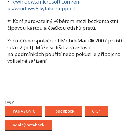
*
//windows.microsoft.com/en-
2
us/windows/skylake-support
*
Konfigurovatelný výběrem mezi bezkontaktní
3
čipovou kartou a čtečkou otisků prstů.
*
Změřeno společnostíMobileMark® 2007 při 60
4
cd/m2 [nit]. Může se lišit v závislosti
na podmínkách použití nebo pokud je připojeno
volitelné zařízení.
TAGY
PANASONIC
Toughbook
CF54
odolný notebook