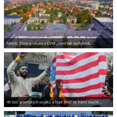
Ministr Zůna o situaci v ÚVN: „Není tak vychýlená, ...
40 tisíc amerických vojáků a hlad: Proč se Íránci naučili ...