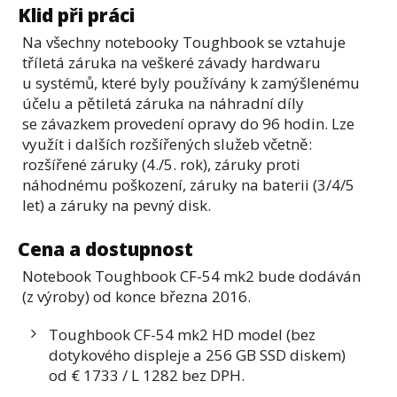
Klid při práci
Na všechny notebooky Toughbook se vztahuje
tříletá záruka na veškeré závady hardwaru
u systémů, které byly používány k zamýšlenému
účelu a pětiletá záruka na náhradní díly
se závazkem provedení opravy do 96 hodin. Lze
využít i dalších rozšířených služeb včetně:
rozšířené záruky (4./5. rok), záruky proti
náhodnému poškození, záruky na baterii (3/4/5
let) a záruky na pevný disk.
Cena a dostupnost
Notebook Toughbook CF-54 mk2 bude dodáván
(z výroby) od konce března 2016.
Toughbook CF-54 mk2 HD model (bez
dotykového displeje a 256 GB SSD diskem)
od € 1733 / L 1282 bez DPH.