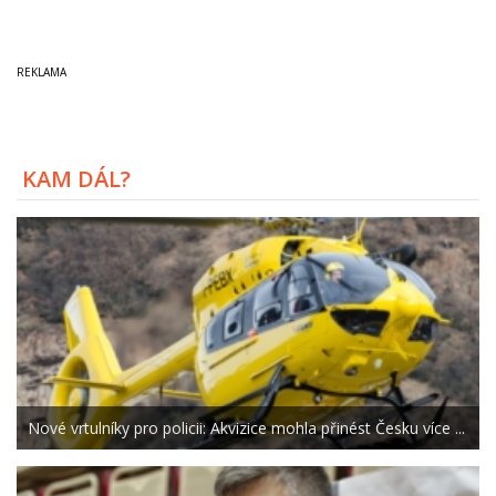
KAM DÁL?
Nové vrtulníky pro policii: Akvizice mohla přinést Česku více ...