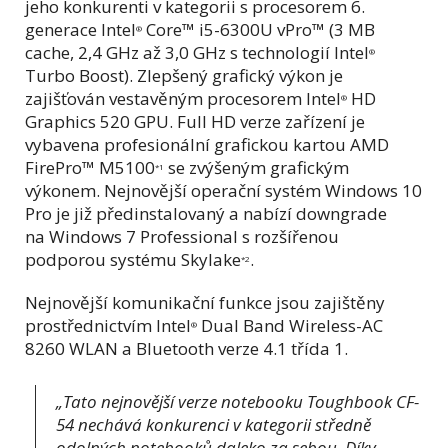
jeho konkurenti v kategorii s procesorem 6.
generace Intel
Core™ i5-6300U vPro™ (3 MB
®
cache, 2,4 GHz až 3,0 GHz s technologií Intel
®
Turbo Boost). Zlepšený grafický výkon je
zajišťován vestavěným procesorem Intel
HD
®
Graphics 520 GPU. Full HD verze zařízení je
vybavena profesionální grafickou kartou AMD
FirePro™ M5100
se zvýšeným grafickým
*1
výkonem. Nejnovější operační systém Windows 10
Pro je již předinstalovaný a nabízí downgrade
na Windows 7 Professional s rozšířenou
podporou systému Skylake
.
*2
Nejnovější komunikační funkce jsou zajištěny
prostřednictvím Intel
Dual Band Wireless-AC
®
8260 WLAN a Bluetooth verze 4.1 třída 1.
„
Tato nejnovější verze notebooku Toughbook CF-
54 nechává konkurenci v kategorii středně
odolných notebooků daleko za sebou. Díky