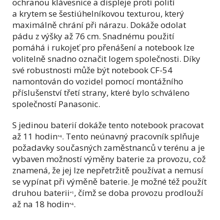
ochranou klávesnice a displeje proti polití
a krytem se šestiúhelníkovou texturou, který
maximálně chrání při nárazu. Dokáže odolat
pádu z výšky až 76 cm. Snadnému použití
pomáhá i rukojeť pro přenášení a notebook lze
volitelně snadno označit logem společnosti. Díky
své robustnosti může být notebook CF-54
namontován do vozidel pomocí montážního
příslušenství třetí strany, které bylo schváleno
společností Panasonic.
S jedinou baterií dokáže tento notebook pracovat
až 11 hodin
. Tento neúnavný pracovník splňuje
*4
požadavky současných zaměstnanců v terénu a je
vybaven možností výměny baterie za provozu, což
znamená, že jej lze nepřetržitě používat a nemusí
se vypínat při výměně baterie. Je možné též použít
druhou baterii
, čímž se doba provozu prodlouží
*1
až na 18 hodin
.
*4