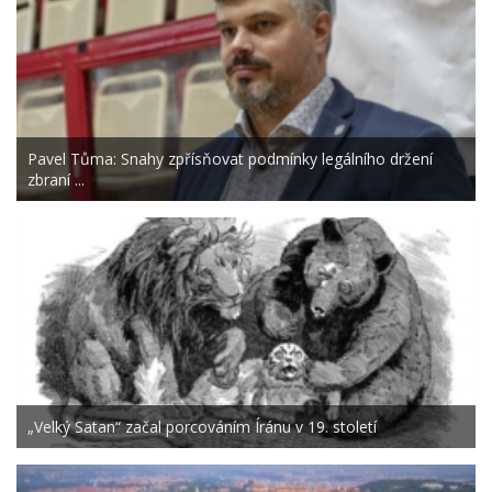
Pavel Tůma: Snahy zpřísňovat podmínky legálního držení
zbraní ...
„Velký Satan“ začal porcováním Íránu v 19. století