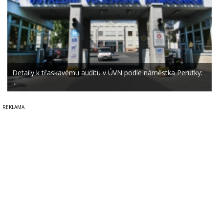
Detaily k třaskavému auditu v ÚVN podle náměstka Perutky:
...