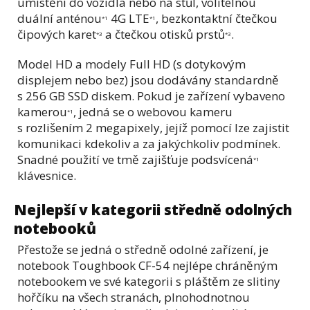
umístění do vozidla nebo na stůl, volitelnou
duální anténou
4G LTE
, bezkontaktní čtečkou
*1
*1
čipových karet
a čtečkou otisků prstů
.
*3
*3
Model HD a modely Full HD (s dotykovým
displejem nebo bez) jsou dodávány standardně
s 256 GB SSD diskem. Pokud je zařízení vybaveno
kamerou
, jedná se o webovou kameru
*1
s rozlišením 2 megapixely, jejíž pomocí lze zajistit
komunikaci kdekoliv a za jakýchkoliv podmínek.
Snadné použití ve tmě zajišťuje podsvícená
*1
klávesnice.
Nejlepší v kategorii středně odolných
notebooků
Přestože se jedná o středně odolné zařízení, je
notebook Toughbook CF-54 nejlépe chráněným
notebookem ve své kategorii s pláštěm ze slitiny
hořčíku na všech stranách, plnohodnotnou