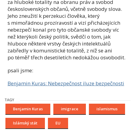
za hluboké totality na obranu práv a svobod
československých občanů, včetně svobody slova.
Jeho zneužití k perzekuci člověka, který
s mimořádnou prozíravostí a vizí přicházejících
nebezpečí konal pro tyto občanské svobody víc
než kterýkoli český politik, svědčí o tom, jak
hluboce některé vrstvy českých intelektuálů
zabředly v komunistické totalitě, z níž se ani
po téměř třech desetiletích nedokážou osvobodit.
psali jsme:
Benjamin Kuras: Nebezpečnost iluze bezpečnosti
TAGY
Benjamin Kuras
imigrace
islamismus
Islámský stát
EU