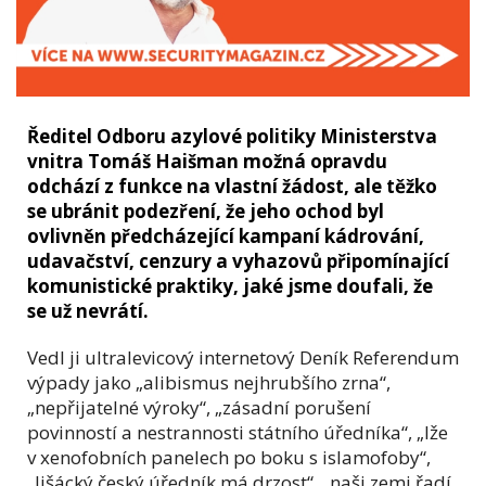
Ředitel Odboru azylové politiky Ministerstva
vnitra Tomáš Haišman možná opravdu
odchází z funkce na vlastní žádost, ale těžko
se ubránit podezření, že jeho ochod byl
ovlivněn předcházející kampaní kádrování,
udavačství, cenzury a vyhazovů připomínající
komunistické praktiky, jaké jsme doufali, že
se už nevrátí.
Vedl ji ultralevicový internetový Deník Referendum
výpady jako „alibismus nejhrubšího zrna“,
„nepřijatelné výroky“, „zásadní porušení
povinností a nestrannosti státního úředníka“, „lže
v xenofobních panelech po boku s islamofoby“,
„lišácký český úředník má drzost“, „naši zemi řadí