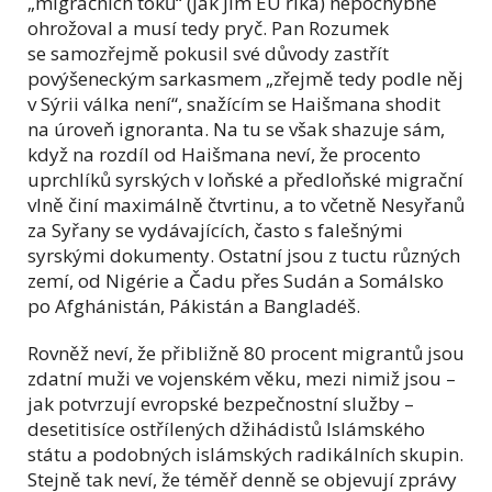
„migračních toků“ (jak jim EU říká) nepochybně
ohrožoval a musí tedy pryč. Pan Rozumek
se samozřejmě pokusil své důvody zastřít
povýšeneckým sarkasmem „zřejmě tedy podle něj
v Sýrii válka není“, snažícím se Haišmana shodit
na úroveň ignoranta. Na tu se však shazuje sám,
když na rozdíl od Haišmana neví, že procento
uprchlíků syrských v loňské a předloňské migrační
vlně činí maximálně čtvrtinu, a to včetně Nesyřanů
za Syřany se vydávajících, často s falešnými
syrskými dokumenty. Ostatní jsou z tuctu různých
zemí, od Nigérie a Čadu přes Sudán a Somálsko
po Afghánistán, Pákistán a Bangladéš.
Rovněž neví, že přibližně 80 procent migrantů jsou
zdatní muži ve vojenském věku, mezi nimiž jsou –
jak potvrzují evropské bezpečnostní služby –
desetitisíce ostřílených džihádistů Islámského
státu a podobných islámských radikálních skupin.
Stejně tak neví, že téměř denně se objevují zprávy