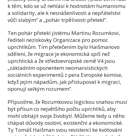
k těm, kdo se už nehlásí k hodnotám humanismu
a solidarity, ale k nesnášenlivosti a nepřátelství
vůči slabým” a „pohár trpělivosti přetekl“.
Ten pohár přetekl jistému Martinu Rozumkovi,
řediteli neziskovky Organizace pro pomoc
uprchlíkům. Tím přetečením bylo Haišmanovo
sdělení, že migrace je ekonomická spíš než
uprchlická a že středoevropské země V4 jsou
„základním oponentem neomarxistických
sociálních experimentů z pera Evropské komise,
když jejím nápadům, jak přistupovat k migraci,
oponují selkým rozumem“.
Připusťme, že Rozumkovou logickou snahou musí
být přísun co největšího počtu uprchlíků, aby
mohl obhájit svoje živobytí. Můžeme tedy u něho
chápat důvody osobní, existenční a ekonomické.
Ty Tomáš Haišman svou resistencí ke kvótování