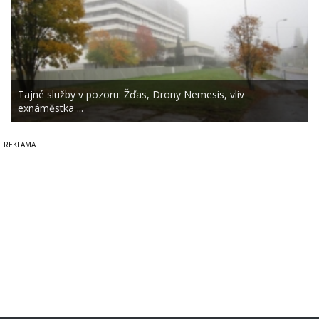
Tajné služby v pozoru: Žďas, Drony Nemesis, vliv
exnáměstka ...