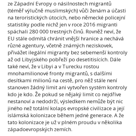
ze Západní Evropy o násilnostech migrantů
(téměř výlučně muslimských) vůči ženám a účasti
na teroristických útocích, nebo německé policejní
statistiky podle nichž jen v roce 2016 migranti
spáchali 280 000 trestných činů. Rovněž neví, že
EU stále odmítá chránit vnější hranice a nechává
různé agentury, včetně známých neziskovek,
přivážet ilegální migranty bez sebemenší kontroly
až od Libyjského pobřeží po desetitisících. Dále
také neví, že v Libyi a v Turecku rostou
mnohamilionové fronty migrantů, s dalšími
desítkami milionů na cestě, pro něž stále není
stanoven žádný limit ani vytvořen systém kontroly
kdo je kdo. Že pokud se nějaký limit co nejdříve
nestanoví a nedodrží, výsledkem nemůže být nic
jiného než totální kolaps evropské civilizace a její
islámská kolonizace během jedné generace. A že
tato kolonizace je už v plném proudu v několika
západoevropských zemích.