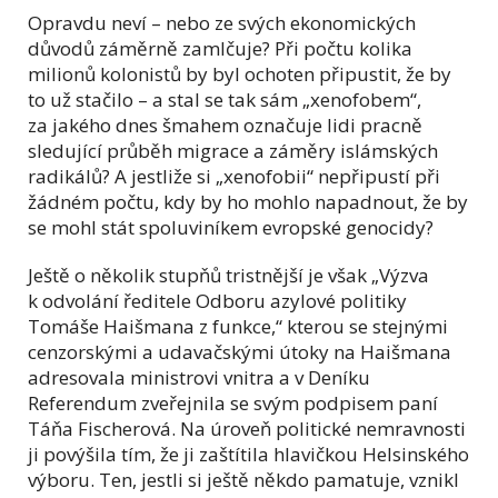
Opravdu neví – nebo ze svých ekonomických
důvodů záměrně zamlčuje? Při počtu kolika
milionů kolonistů by byl ochoten připustit, že by
to už stačilo – a stal se tak sám „xenofobem“,
za jakého dnes šmahem označuje lidi pracně
sledující průběh migrace a záměry islámských
radikálů? A jestliže si „xenofobii“ nepřipustí při
žádném počtu, kdy by ho mohlo napadnout, že by
se mohl stát spoluviníkem evropské genocidy?
Ještě o několik stupňů tristnější je však „Výzva
k odvolání ředitele Odboru azylové politiky
Tomáše Haišmana z funkce,“ kterou se stejnými
cenzorskými a udavačskými útoky na Haišmana
adresovala ministrovi vnitra a v Deníku
Referendum zveřejnila se svým podpisem paní
Táňa Fischerová. Na úroveň politické nemravnosti
ji povýšila tím, že ji zaštítila hlavičkou Helsinského
výboru. Ten, jestli si ještě někdo pamatuje, vznikl