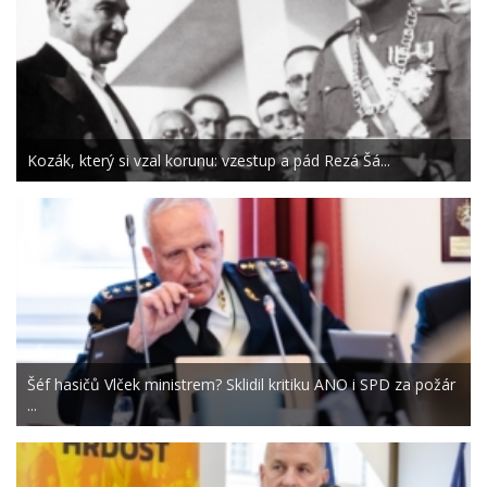
Kozák, který si vzal korunu: vzestup a pád Rezá Šá...
Šéf hasičů Vlček ministrem? Sklidil kritiku ANO i SPD za požár
...