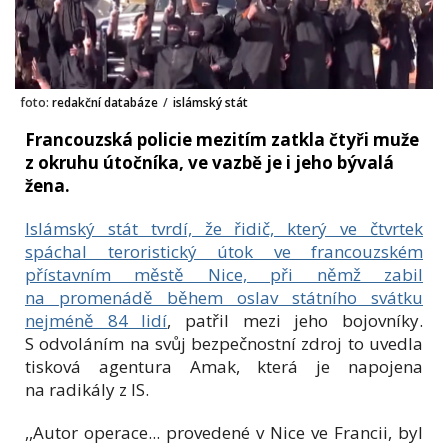
foto:
redakční databáze
/
islámský stát
Francouzská policie mezitím zatkla čtyři muže
z okruhu útočníka, ve vazbě je i jeho bývalá
žena.
Islámský stát tvrdí, že řidič, který ve čtvrtek
spáchal teroristický útok ve francouzském
přístavním městě Nice, při němž zabil
na promenádě během oslav státního svátku
nejméně 84 lidí
, patřil mezi jeho bojovníky.
S odvoláním na svůj bezpečnostní zdroj to uvedla
tisková agentura Amak, která je napojena
na radikály z IS.
,,Autor operace... provedené v Nice ve Francii, byl