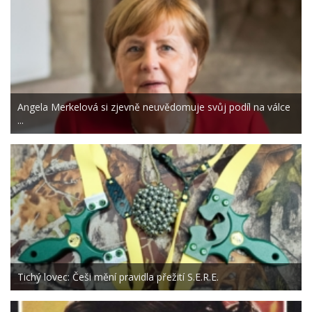
Angela Merkelová si zjevně neuvědomuje svůj podíl na válce
...
Tichý lovec: Češi mění pravidla přežití S.E.R.E.