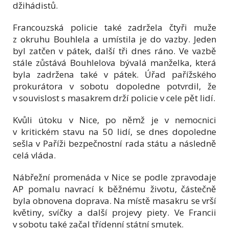
džihádistů.
Francouzská policie také zadržela čtyři muže
z okruhu Bouhlela a umístila je do vazby. Jeden
byl zatčen v pátek, další tři dnes ráno. Ve vazbě
stále zůstává Bouhlelova bývalá manželka, která
byla zadržena také v pátek. Úřad pařížského
prokurátora v sobotu dopoledne potvrdil, že
v souvislost s masakrem drží policie v cele pět lidí.
Kvůli útoku v Nice, po němž je v nemocnici
v kritickém stavu na 50 lidí, se dnes dopoledne
sešla v Paříži bezpečnostní rada státu a následně
celá vláda.
Nábřežní promenáda v Nice se podle zpravodaje
AP pomalu navrací k běžnému životu, částečně
byla obnovena doprava. Na místě masakru se vrší
květiny, svíčky a další projevy piety. Ve Francii
v sobotu také začal třídenní státní smutek.