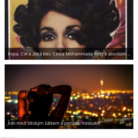
Ropa, CIA a zlatá klec: Cesta Mohammada Rezy k absolutní ...
Írán mezi šíitským šátkem a perskou minisukní