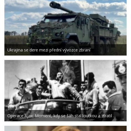
Ukrajina se dere mezi přední vývozce zbraní
Operace Ajax: Moment, kdy se šáh stal loutkou a ztratil ...