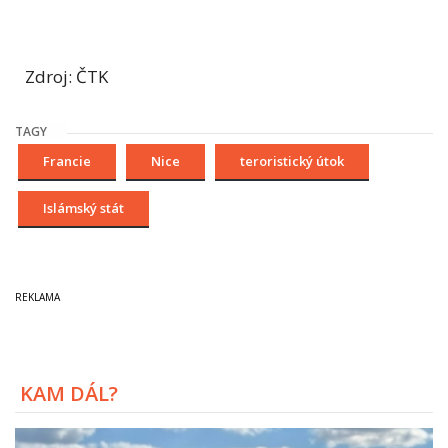
Zdroj: ČTK
TAGY
Francie
Nice
teroristický útok
Islámský stát
KAM DÁL?