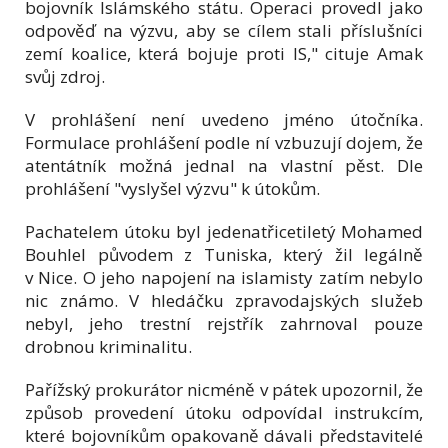
bojovník Islámského státu. Operaci provedl jako
odpověď na výzvu, aby se cílem stali příslušníci
zemí koalice, která bojuje proti IS," cituje Amak
svůj zdroj.
V prohlášení není uvedeno jméno útočníka.
Formulace prohlášení podle ní vzbuzují dojem, že
atentátník možná jednal na vlastní pěst. Dle
prohlášení "vyslyšel výzvu" k útokům.
Pachatelem útoku byl jedenatřicetiletý Mohamed
Bouhlel původem z Tuniska, který žil legálně
v Nice. O jeho napojení na islamisty zatím nebylo
nic známo. V hledáčku zpravodajských služeb
nebyl, jeho trestní rejstřík zahrnoval pouze
drobnou kriminalitu.
Pařížský prokurátor nicméně v pátek upozornil, že
způsob provedení útoku odpovídal instrukcím,
které bojovníkům opakovaně dávali představitelé