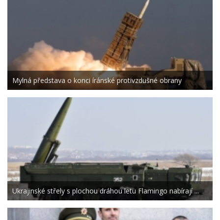
Mylná představa o konci íránské protivzdušné obrany
Ukrajinské střely s plochou dráhou letu Flamingo nabírají ...