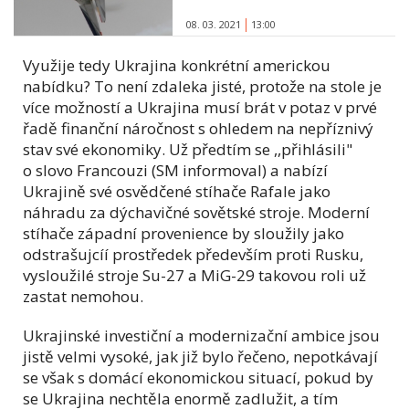
08. 03. 2021
13:00
Využije tedy Ukrajina konkrétní americkou
nabídku? To není zdaleka jisté, protože na stole je
více možností a Ukrajina musí brát v potaz v prvé
řadě finanční náročnost s ohledem na nepříznivý
stav své ekonomiky. Už předtím se ,,přihlásili"
o slovo Francouzi (SM informoval) a nabízí
Ukrajině své osvědčené stíhače Rafale jako
náhradu za dýchavičné sovětské stroje. Moderní
stíhače západní provenience by sloužily jako
odstrašujcíí prostředek především proti Rusku,
vysloužilé stroje Su-27 a MiG-29 takovou roli už
zastat nemohou.
Ukrajinské investiční a modernizační ambice jsou
jistě velmi vysoké, jak již bylo řečeno, nepotkávají
se však s domácí ekonomickou situací, pokud by
se Ukrajina nechtěla enormě zadlužit, a tím