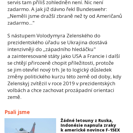
servis tam příliš zohledněn není. Nic není
zadarmo. A jak již dávno řekl Bundeswehr:
,,Neměli jsme dražší zbraně než ty od Američanů
zadarmo..."
S nástupem Volodymyra Zelenského do
prezidentského úřadu se Ukrajina dostává
intenzivněji do ,,západního hledáčku"
a zainteresované státy jako USA a Francie i další
se chtějí přirozeně chopit příležitosti, protože
se jim otevřel nový trh. Je to logický důsledek
změny politického kurzu této země od doby, kdy
Zelenskyj zvítězil v roce 2019 v prezidentských
volbách a chce zachovat prozápadní orientaci
země.
Psali jsme
Žádné letouny z Ruska,
Indonésie napnula zraky
k americké novince F-15EX