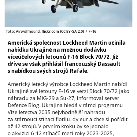
foto:
Airwolfhound, flickr.com (CC BY-SA 2.0)
/
F-16
Americká společnost Lockheed Martin učinila
nabídku Ukrajině na možnou dodávku
víceúčelových letounů F-16 Block 70/72. Již
dříve se však přihlásil francouzský Dassault
s nabídkou svých strojů Rafale.
Americký letecký výrobce Lockheed Martin nabídl
Ukrajině své letouny F-16 ve verzi Block 70/72 jako
náhradu za MiG-29 a Su-27, informoval server
Defence Blog. Ukrajina hledá v rámci programu
Vize letectva 2035 nejvhodnější náhradu
za stárnoucí stíhací flotilu. dy eur a chce si pořídit
až 42 strojů. V prvním kroku by se jednalo
o akvizici 6-12 stíhačů mezi roky 2023-2025,