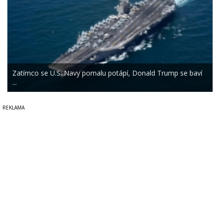
Zatímco se U.S. Navy pomalu potápí, Donald Trump se baví
...