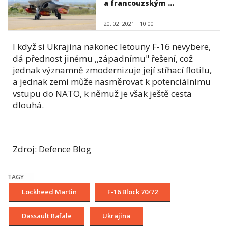
a francouzským ...
20. 02. 2021
10:00
I když si Ukrajina nakonec letouny F-16 nevybere,
dá přednost jinému ,,západnímu" řešení, což
jednak významně zmodernizuje její stíhací flotilu,
a jednak zemi může nasměrovat k potenciálnímu
vstupu do NATO, k němuž je však ještě cesta
dlouhá.
Zdroj: Defence Blog
TAGY
Lockheed Martin
F-16 Block 70/72
Dassault Rafale
Ukrajina