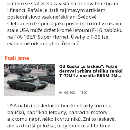
pádem se stát zcela závislá na dodavateli zbraní
i financí. Rafale je jistě zajímavým artiklem,
poslední slovo však neřekli ani Švédové
s letounem Gripen a jako poslední trumf v rukávu
stále USA může držet kromě letounů F-16 nabídku
na F/A-18E/F Super Hornet. Úvahy o F-35 lze
evidentně odsunout do říše snů.
Psali jsme
Od Ruska ,,s láskou": Putin
daroval Srbům zásilku tanků
T-72M1 a vozidla BRDM-2M...
04. 06. 2021
13:00
USA nabízí poslední dobou kontrakty formou
balíčků, napříkad letouny, náhradní motory
a k tomu např. několik vrtulníků. Zní to laskavě,
ale ta dražší položka, tedy munice a life-time