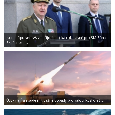
Jsem připraven výzvu přijmout, říká exkluzivně pro SM Zůna.
Zkušenosti ...
Útok na Írán bude mít vážné dopady pro válčící Rusko a&...