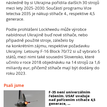
následně by si Ukrajina pořídila dalších 30 strojů
mezi lety 2025-2030. Součástí programu Vize
letectva 2035 je nákup stíhače 4., respektive 4,5
generace.
Podle prohlášení Lockheedu může výrobce
nabídnout Ukrajině buď nové stíhače, nebo
případně použité stroje, záleželo by
na konkrétním zájmu, respektive požadavku
Ukrajiny. Letouny F-16 Block 70/72 si už vybralo 5
států, mezi nimi také sousední Slovensko, které
učinilo v roce 2018 objednávku na 14 strojů za 1,6
miliardy eur, přičemž stíhače mají být dodány do
roku 2023.
Psali jsme
F-35 není univerzálním
řešením. USAF uvažuje
nad pořízením stíhače 4,5
generace, ...