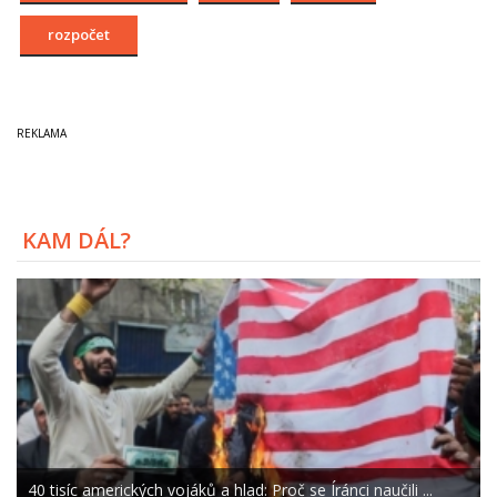
rozpočet
KAM DÁL?
40 tisíc amerických vojáků a hlad: Proč se Íránci naučili ...