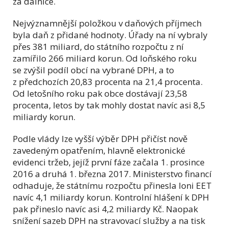
za dálnice.
Nejvýznamnější položkou v daňových příjmech
byla daň z přidané hodnoty. Úřady na ní vybraly
přes 381 miliard, do státního rozpočtu z ní
zamířilo 266 miliard korun. Od loňského roku
se zvýšil podíl obcí na vybrané DPH, a to
z předchozích 20,83 procenta na 21,4 procenta.
Od letošního roku pak obce dostávají 23,58
procenta, letos by tak mohly dostat navíc asi 8,5
miliardy korun.
Podle vlády lze vyšší výběr DPH přičíst nově
zavedeným opatřením, hlavně elektronické
evidenci tržeb, jejíž první fáze začala 1. prosince
2016 a druhá 1. března 2017. Ministerstvo financí
odhaduje, že státnímu rozpočtu přinesla loni EET
navíc 4,1 miliardy korun. Kontrolní hlášení k DPH
pak přineslo navíc asi 4,2 miliardy Kč. Naopak
snížení sazeb DPH na stravovací služby a na tisk