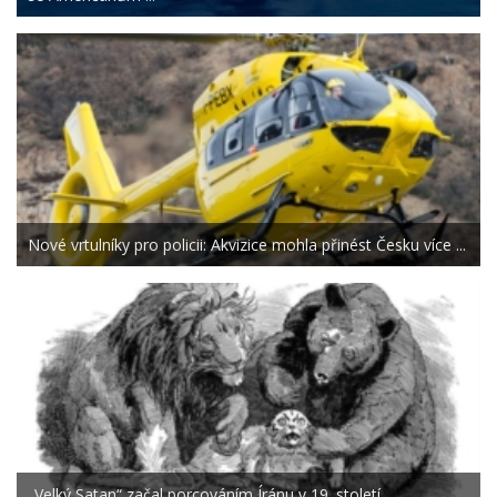
Nové vrtulníky pro policii: Akvizice mohla přinést Česku více ...
„Velký Satan“ začal porcováním Íránu v 19. století