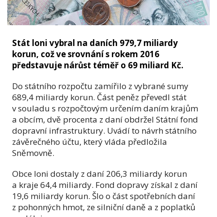
Stát loni vybral na daních 979,7 miliardy
korun, což ve srovnání s rokem 2016
představuje nárůst téměř o 69 miliard Kč.
Do státního rozpočtu zamířilo z vybrané sumy
689,4 miliardy korun. Část peněz převedl stát
v souladu s rozpočtovým určením daním krajům
a obcím, dvě procenta z daní obdržel Státní fond
dopravní infrastruktury. Uvádí to návrh státního
závěrečného účtu, který vláda předložila
Sněmovně.
Obce loni dostaly z daní 206,3 miliardy korun
a kraje 64,4 miliardy. Fond dopravy získal z daní
19,6 miliardy korun. Šlo o část spotřebních daní
z pohonných hmot, ze silniční daně a z poplatků