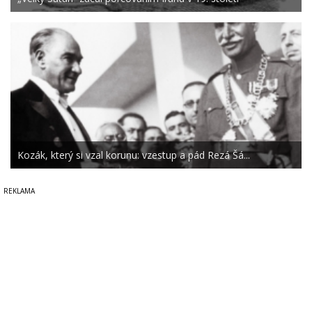
Kozák, který si vzal korunu: vzestup a pád Rezá Šá...