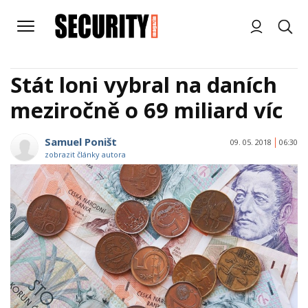
Stát loni vybral na daních
meziročně o 69 miliard víc
Samuel Poništ
09. 05. 2018
06:30
zobrazit články autora