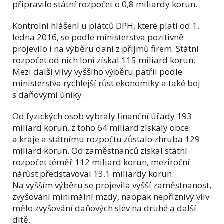
připravilo státní rozpočet o 0,8 miliardy korun.
Kontrolní hlášení u plátců DPH, které platí od 1.
ledna 2016, se podle ministerstva pozitivně
projevilo i na výběru daní z příjmů firem. Státní
rozpočet od nich loni získal 115 miliard korun.
Mezi další vlivy vyššího výběru patřil podle
ministerstva rychlejší růst ekonomiky a také boj
s daňovými úniky.
Od fyzických osob vybraly finanční úřady 193
miliard korun, z toho 64 miliard získaly obce
a kraje a státnímu rozpočtu zůstalo zhruba 129
miliard korun. Od zaměstnanců získal státní
rozpočet téměř 112 miliard korun, meziroční
nárůst představoval 13,1 miliardy korun.
Na vyšším výběru se projevila vyšší zaměstnanost,
zvyšování minimální mzdy, naopak nepříznivý vliv
mělo zvyšování daňových slev na druhé a další
dítě.