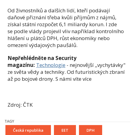
Od živnostníků a dalších lidí, kteří podávají
daňové přiznání třeba kvůli příjmům z nájmů,
získal státní rozpočet 6,1 miliardy korun. I zde
se podle vlády projevil vliv například kontrolního
hlášení u plátců DPH, růst ekonomiky nebo
omezení výdajových paušálů.
Nepřehlédněte na Security
magazínu:
Technologie
- nejnovější ,,vychytávky"
ze světa vědy a techniky. Od futuristických zbraní
až po bojové drony. S námi víte více
Zdroj: ČTK
TAGY
Česká republika
EET
DPH