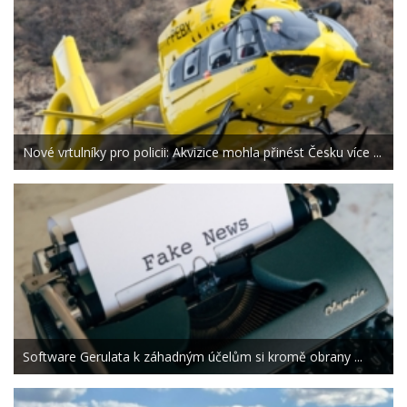
Nové vrtulníky pro policii: Akvizice mohla přinést Česku více ...
Software Gerulata k záhadným účelům si kromě obrany ...