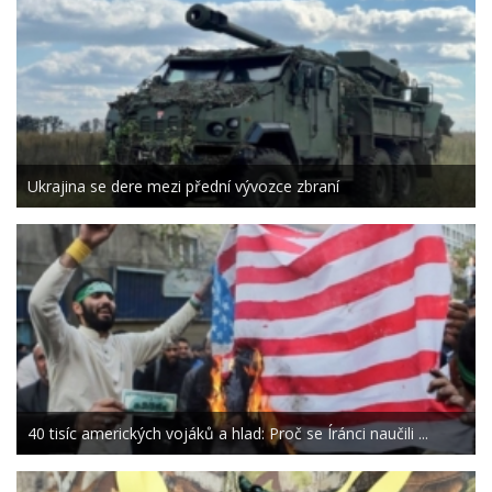
Ukrajina se dere mezi přední vývozce zbraní
40 tisíc amerických vojáků a hlad: Proč se Íránci naučili ...