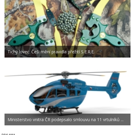
Tichý lovec: Češi mění pravidla přežití S.E.R.E.
Ministerstvo vnitra ČR podepsalo smlouvu na 11 vrtulníků ...