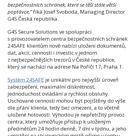
bezpečnostních schránek, které se těší stále větší
poptávce,“
říká Josef Svoboda, Managing Director
G4S Česká republika.
G4S Secure Solutions ve spolupráci
s provozovatelem centra bezpečnostních schránek
24SAFE klientům nově nabízí uložení dokumentů,
dat, akcií, cenností i investic v jednom
z nejbezpečnějších trezorů v České republice,
který se nachází na adrese Na Poříčí 17, Praha 1.
Systém 24SAFE
je unikátní pro nejvyšší úroveň
zabezpečení, maximální diskrétnost,
jednoduchost ovládání a rychlost obsluhy.
Uschované cennosti mohou být pojištěny do výše
dle přání klienta, tedy bez omezení, a to včetně
uložené hotovosti. Výhodou je nepřetržitý provoz
centra, který umožňuje přístup k uloženým
předmětům 24 hodin denně, 7 dní v týdnu, a jeho
umístění na strategickém místě přímo v centru