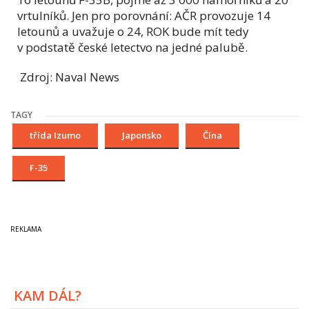
vrtulníků. Jen pro porovnání: AČR provozuje 14
letounů a uvažuje o 24, ROK bude mít tedy
v podstatě české letectvo na jedné palubě.
Zdroj: Naval News
TAGY
třída Izumo
Japonsko
Čína
F-35
KAM DÁL?