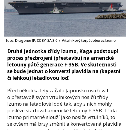
foto:
Dragoner JP, CC BY-SA 3.0
/
Vrtulníkový torpédoborec Izumo
Druhá jednotka třídy Izumo, Kaga podstoupí
proces přezbrojení (přestavbu) na americké
letouny páté generace F-35B. Ve skutečnosti
se bude jednat o konverzi plavidla na (kapesní
či lehkou) letadlovou loď.
Před několika lety začalo Japonsko uvažovat
o přestavbě svých vrtulníkových nosičů třídy
Izumo na letadlové lodě tak, aby z nich mohly
posléze startovat americké letouny F-35B. Třída
Izumo primárně slouží jako nosiče vrtulníků, to
se ovšem má brzy změnit a konvertovaná plavidla