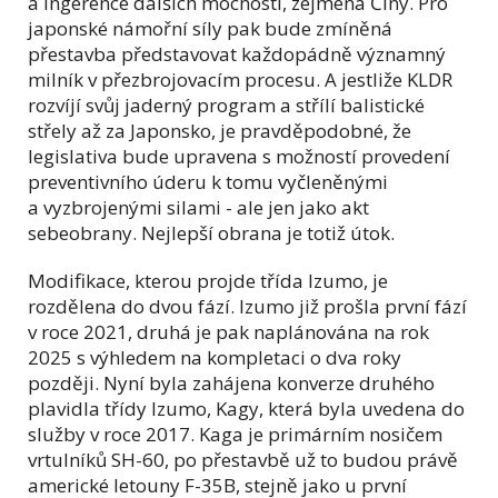
a ingerence dalších mocností, zejména Číny. Pro
japonské námořní síly pak bude zmíněná
přestavba představovat každopádně významný
milník v přezbrojovacím procesu. A jestliže KLDR
rozvíjí svůj jaderný program a střílí balistické
střely až za Japonsko, je pravděpodobné, že
legislativa bude upravena s možností provedení
preventivního úderu k tomu vyčleněnými
a vyzbrojenými silami - ale jen jako akt
sebeobrany. Nejlepší obrana je totiž útok.
Modifikace, kterou projde třída Izumo, je
rozdělena do dvou fází. Izumo již prošla první fází
v roce 2021, druhá je pak naplánována na rok
2025 s výhledem na kompletaci o dva roky
později. Nyní byla zahájena konverze druhého
plavidla třídy Izumo, Kagy, která byla uvedena do
služby v roce 2017. Kaga je primárním nosičem
vrtulníků SH-60, po přestavbě už to budou právě
americké letouny F-35B, stejně jako u první