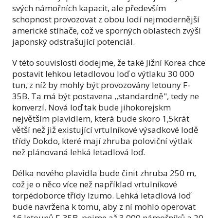
svých námořních kapacit, ale především
schopnost provozovat z obou lodí nejmodernější
americké stíhače, což ve sporných oblastech zvýší
japonský odstrašující potenciál.
V této souvislosti dodejme, že také Jižní Korea chce
postavit lehkou letadlovou loď o výtlaku 30 000
tun, z níž by mohly být provozovány letouny F-
35B. Ta má být postavena ,,standardně", tedy ne
konverzí. Nová loď tak bude jihokorejskm
největším plavidlem, která bude skoro 1,5krát
větší než již existující vrtulníkové výsadkové lodě
třídy Dokdo, které mají zhruba poloviční výtlak
než plánovaná lehká letadlová loď.
Délka nového plavidla bude činit zhruba 250 m,
což je o něco více než například vrtulníkové
torpédoborce třídy Izumo. Lehká letadlová loď
bude navržena k tomu, aby z ní mohlo operovat
16 letounů F-35B, pojme až 3 000 námořníků a 20