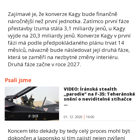
Zajímavé je, že konverze Kagy bude finančně
náročnější než první jednotka. Zatímco první fáze
přestavby Izuma stála 3,1 miliardy jenů, u Kagy
vyjde na 20,3 miliardy jenů. Konverze Kagy v první
fázi má podle předpokládaného plánu trvat 14
měsíců, návazně bude následovat její druhá fáze,
která se zaměří na nezbytné změny interiéru.
Druhá fáze začne v roce 2027.
Psali jsme
VIDEO: Íránská stealth
,,parodie" na F-35: Teheránské
snění o neviditelné stíhačce
...
01. 12. 2020
16:00
Koncem této dekády by tedy celý proces mohl být
dokončen a Japonsko si tím zajistí nejen zvýšení