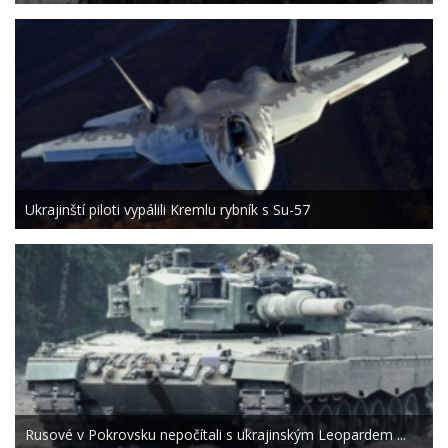
Ukrajinští piloti vypálili Kremlu rybník s Su-57
Rusové v Pokrovsku nepočítali s ukrajinským Leopardem ...