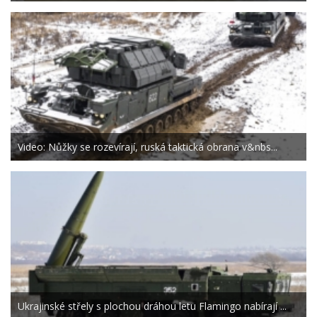
Video: Nůžky se rozevírají, ruská taktická obrana v&nbs...
Ukrajinské střely s plochou dráhou letu Flamingo nabírají ...