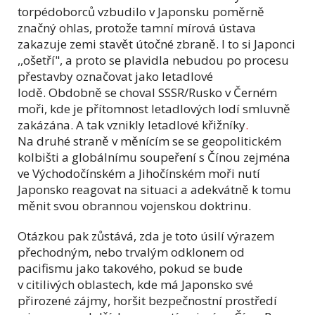
torpédoborců vzbudilo v Japonsku poměrně
značný ohlas, protože tamní mírová ústava
zakazuje zemi stavět útočné zbraně. I to si Japonci
,,ošetří", a proto se plavidla nebudou po procesu
přestavby označovat jako letadlové
lodě. Obdobně se choval SSSR/Rusko v Černém
moři, kde je přítomnost letadlových lodí smluvně
zakázána. A tak vznikly letadlové křižníky
.
Na druhé straně v měnícím se se geopolitickém
kolbišti a globálnímu soupeření s Čínou zejména
ve Východočínském a Jihočínském moři nutí
Japonsko reagovat na situaci a adekvátně k tomu
měnit svou obrannou vojenskou doktrinu.
Otázkou pak zůstává, zda je toto úsilí výrazem
přechodným, nebo trvalým odklonem od
pacifismu jako takového, pokud se bude
v citilivých oblastech, kde má Japonsko své
přirozené zájmy, horšit bezpečnostní prostředí