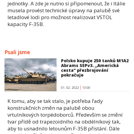
jednotky. A zde je nutno si připomenout, že i Itálie
musela provést technické úpravy na palubě své
letadlové lodi pro možnost realizovat VSTOL
kapacity F-35B.
Psali jsme
Polsko kupuje 250 tanků M1A2
Abrams SEPv3. ,,Americká
cesta" přezbrojování
pokračuje
01. 02. 2022
13:00
K tomu, aby se tak stalo, je potřeba řady
konstrukčních změn na palubě obou
vrtulníkových torpédoborců. Především se změní
tvar přídě od trapezoidního na obdélníkový tak,
aby to usnadnilo letounům F-35B přistání. Dále