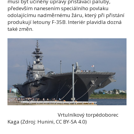
musí být učiněny úpravy přistávací paluby,
především nanesením speciálního povlaku
odolajícímu nadměrnému žáru, který při přistání
produkují letouny F-35B. Interiér plavidla dozná
také změn.
Vrtulníkový torpédoborec
Kaga (Zdroj: Hunini, CC BY-SA 4.0)