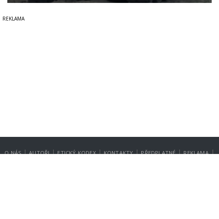
|
|
|
|
|
|
O NÁS
AUTOŘI
ETICKÝ KODEX
KONTAKTY
PŘEDPLATNÉ
REKLAMA
GDPR
NASTAVENÍ SOUKROMÍ
Copyright © 2014-2026
SecurityMagazin.cz