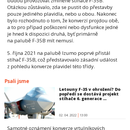
budou provozovat zmíněné stíhače F-35B.
Otázkou zůstávalo, zda se pustit do přestavby
pouze jediného plavidla, nebo u obou. Nakonec
bylo rozhodnuto o tom, že konverzí projdou obě,
a to pro případ poškození nebo dysfunkce jedné
je hned k dispozici druhá, byť primárně
na palubě F-35B mít nemusí.
5. října 2021 na palubě Izumo poprvé přistál
stíhač F-35B, což představovalo zásadní událost
z pohledu konverze plavidel této třídy.
Psali jsme
Letouny F-35 v ohrožení? Do
popředí se dostává projekt
stíhače 6. generace ...
02. 04. 2022
13:00
Samotné oznámení konverze vrtulníkových