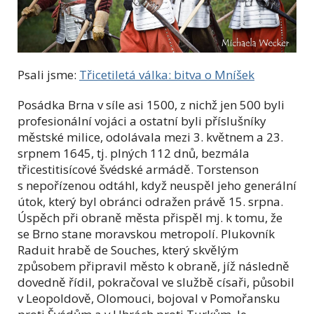
Psali jsme:
Třicetiletá válka: bitva o Mníšek
Posádka Brna v síle asi 1500, z nichž jen 500 byli
profesionální vojáci a ostatní byli příslušníky
městské milice, odolávala mezi 3. květnem a 23.
srpnem 1645, tj. plných 112 dnů, bezmála
třicestitisícové švédské armádě. Torstenson
s nepořízenou odtáhl, když neuspěl jeho generální
útok, který byl obránci odražen právě 15. srpna.
Úspěch při obraně města přispěl mj. k tomu, že
se Brno stane moravskou metropolí. Plukovník
Raduit hrabě de Souches, který skvělým
způsobem připravil město k obraně, jíž následně
dovedně řídil, pokračoval ve službě císaři, působil
v Leopoldově, Olomouci, bojoval v Pomořansku