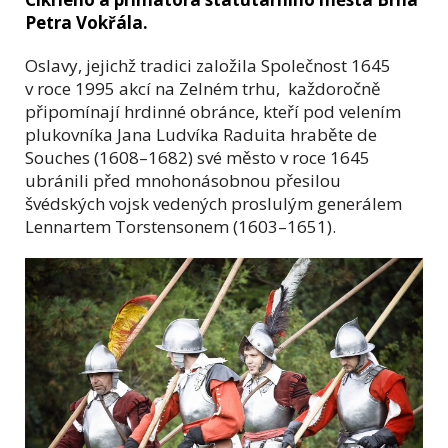
Petra Vokřála.
Oslavy, jejichž tradici založila Společnost 1645
v roce 1995 akcí na Zelném trhu, každoročně
připomínají hrdinné obránce, kteří pod velením
plukovníka Jana Ludvíka Raduita hraběte de
Souches (1608–1682) své město v roce 1645
ubránili před mnohonásobnou přesilou
švédských vojsk vedených proslulým generálem
Lennartem Torstensonem (1603–1651).