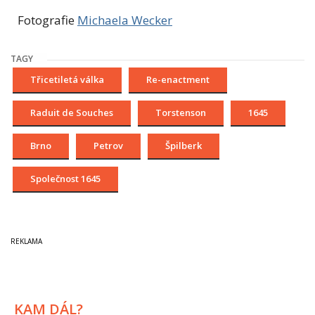
Fotografie
Michaela Wecker
TAGY
Třicetiletá válka
Re-enactment
Raduit de Souches
Torstenson
1645
Brno
Petrov
Špilberk
Společnost 1645
KAM DÁL?