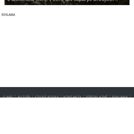
|
|
|
|
|
|
O NÁS
AUTOŘI
ETICKÝ KODEX
KONTAKTY
PŘEDPLATNÉ
REKLAMA
GDPR
NASTAVENÍ SOUKROMÍ
Copyright © 2014-2026
SecurityMagazin.cz