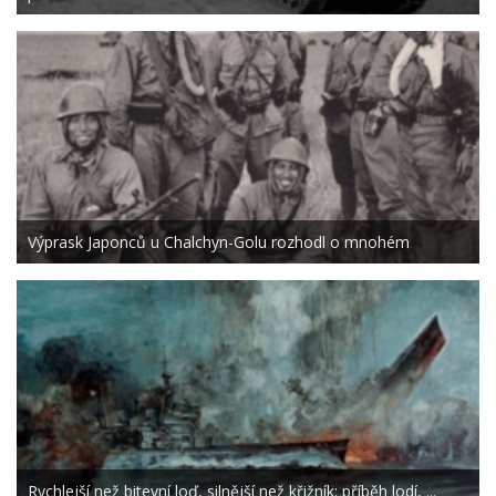
Výprask Japonců u Chalchyn-Golu rozhodl o mnohém
Rychlejší než bitevní loď, silnější než křižník: příběh lodí, ...