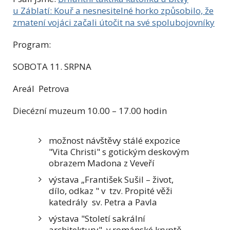
u Záblatí: Kouř a nesnesitelné horko způsobilo, že
zmatení vojáci začali útočit na své spolubojovníky
Program:
SOBOTA 11. SRPNA
Areál Petrova
Diecézní muzeum 10.00 – 17.00 hodin
možnost návštěvy stálé expozice
"Vita Christi" s gotickým deskovým
obrazem Madona z Veveří
výstava „František Sušil – život,
dílo, odkaz " v tzv. Propité věži
katedrály sv. Petra a Pavla
výstava "Století sakrální
architektury" v románské kryptě