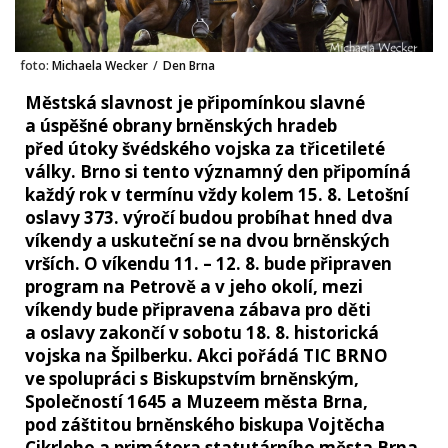
foto:
Michaela Wecker
/
Den Brna
Městská slavnost je připomínkou slavné
a úspěšné obrany brněnských hradeb
před útoky švédského vojska za třicetileté
války. Brno si tento významný den připomíná
každý rok v termínu vždy kolem 15. 8. Letošní
oslavy 373. výročí budou probíhat hned dva
víkendy a uskuteční se na dvou brněnských
vrších. O víkendu 11. – 12. 8. bude připraven
program na Petrově a v jeho okolí, mezi
víkendy bude připravena zábava pro děti
a oslavy zakončí v sobotu 18. 8. historická
vojska na Špilberku. Akci pořádá TIC BRNO
ve spolupráci s Biskupstvím brněnským,
Společností 1645 a Muzeem města Brna,
pod záštitou brněnského biskupa Vojtěcha
Cikrleho a primátora statutárního města Brna