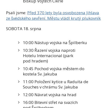
biskup Vojtěch Cikrle
Psali jsme:
Před 370 lety byla osvobozena Jihlava
ze švédského sevření. Městu vládl krutý plukovník
SOBOTA 18. srpna
10:00 Nástup vojska na Špilberku
10:30 Řazení vojska naproti
Hotelu Internacional (park
pod hradem)
10:45 Pochod vojska městem do
kostela Sv. Jakuba
11:00 Položení kytice u Raduita de
Souches v chrámu Sv. Jakuba
12:00 Návrat vojska na hrad
16:00 Bitevní střet na svazích
pod Špilberkem