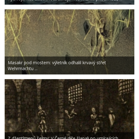
Masakr pod mostem: výletník odhalil krvavý střet
Wehrmachtu ...
Z džentlmenů šelmy: V Černé díře šlapali po umírajících ...