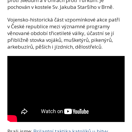
proti Švédům a v Uhrách proti Turkům. Je
pochován v kostele Sv. Jakuba Staršího v Brně.
Vojensko-historická část vzpomínkové akce patří
v České republice mezi významné programy
věnované období třicetileté války, účastní se jí
přibližně stovka vojáků, mušketýrů, pikenýrů,
arkebuzírů, pěších i jízdních, dělostřelců.
Psali jsme:
Brilantní taktika katolíků u bitvy