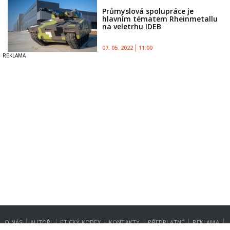
Průmyslová spolupráce je
hlavním tématem Rheinmetallu
na veletrhu IDEB
07. 05. 2022
11:00
|
|
|
|
|
|
O NÁS
AUTOŘI
ETICKÝ KODEX
KONTAKTY
PŘEDPLATNÉ
REKLAMA