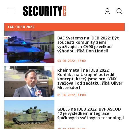
TAG: IDEB 2022
BAE Systems na IDEB 2022: Být
součástí komunity zemí
využívajících CV90 je velkou
výhodou, říká Don Lindell
03. 06. 2022
13:00
Rheinmetall na IDEB 2022:
Konflikt na Ukrajině potvrdil
koncept, který jsme pro LYNX
zvažovali od začátku, říká Oliver
Mittelsdorf
01. 06. 2022
11:00
GDELS na IDEB 2022: BVP ASCOD
42 je výsledkem integrace
špičkových světových technologií