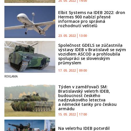
25. 05. 2022
14:00
Elbit Systems na IDEB 2022: dron
Hermes 900 nabízí přesné
informace pro správná
rozhodnutí velitelů
23. 05. 2022
13:00
Společnost GDELS se zúčastnila
výstavy IDEB v Bratislavě se svým
vozidlem ASCOD a prohloubila
spolupráci se slovenským
průmyslem
17. 05. 2022
09:00
Týden v zaměřovači SM:
Bratislavský veletrh IDEB,
budoucnost českého
nadzvukového letectva
a německé tanky pro českou
armádu
15. 05. 2022
17:00
Na veletrhu IDEB potvrdil