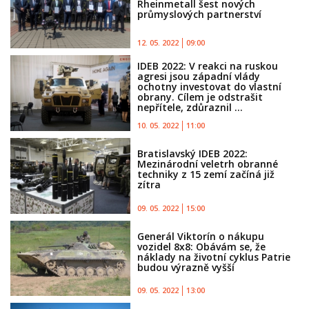
Rheinmetall šest nových
průmyslových partnerství
12. 05. 2022
09:00
IDEB 2022: V reakci na ruskou
agresi jsou západní vlády
ochotny investovat do vlastní
obrany. Cílem je odstrašit
nepřítele, zdůraznil ...
10. 05. 2022
11:00
Bratislavský IDEB 2022:
Mezinárodní veletrh obranné
techniky z 15 zemí začíná již
zítra
09. 05. 2022
15:00
Generál Viktorín o nákupu
vozidel 8x8: Obávám se, že
náklady na životní cyklus Patrie
budou výrazně vyšší
09. 05. 2022
13:00