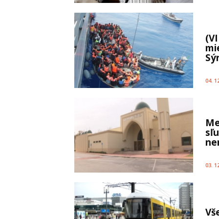
(VI
mi
Sý
04. 1
Me
sľu
ne
03. 1
Vš