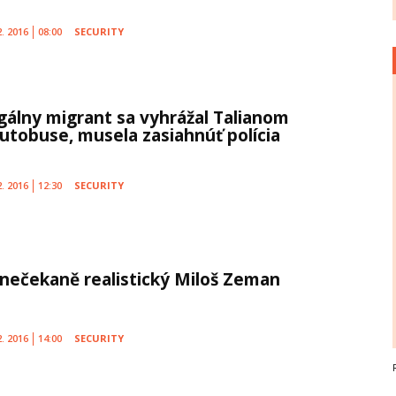
2. 2016
08:00
SECURITY
egálny migrant sa vyhrážal Talianom
autobuse, musela zasiahnúť polícia
2. 2016
12:30
SECURITY
 nečekaně realistický Miloš Zeman
2. 2016
14:00
SECURITY