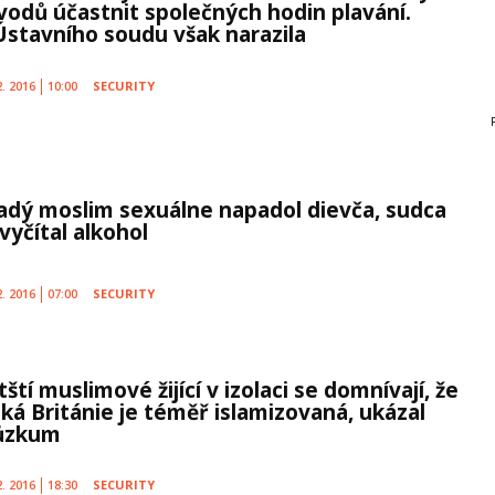
vodů účastnit společných hodin plavání.
Ústavního soudu však narazila
2. 2016
10:00
SECURITY
adý moslim sexuálne napadol dievča, sudca
 vyčítal alkohol
2. 2016
07:00
SECURITY
tští muslimové žijící v izolaci se domnívají, že
lká Británie je téměř islamizovaná, ukázal
ůzkum
2. 2016
18:30
SECURITY