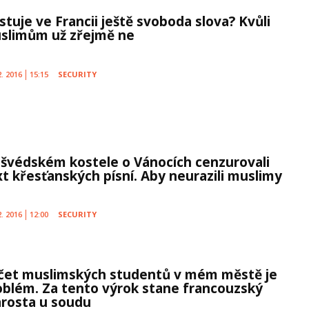
stuje ve Francii ještě svoboda slova? Kvůli
slimům už zřejmě ne
2. 2016
15:15
SECURITY
 švédském kostele o Vánocích cenzurovali
xt křesťanských písní. Aby neurazili muslimy
2. 2016
12:00
SECURITY
čet muslimských studentů v mém městě je
oblém. Za tento výrok stane francouzský
arosta u soudu