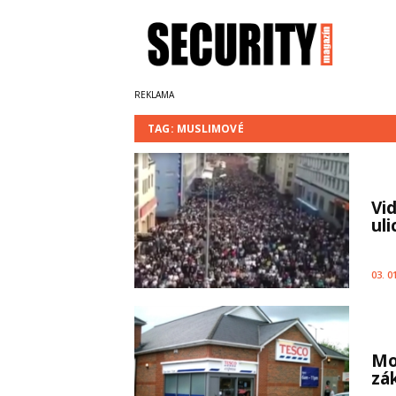
TAG: MUSLIMOVÉ
Vi
uli
03. 0
Mo
zá