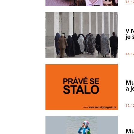
15. 1
V 
je
14. 1
Mu
a 
12. 1
Mu