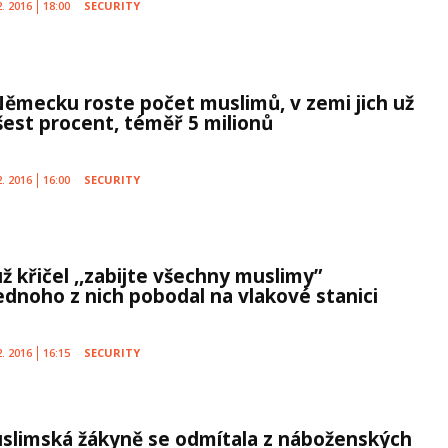
2. 2016
18:00
SECURITY
Německu roste počet muslimů, v zemi jich už
 šest procent, téměř 5 milionů
2. 2016
16:00
SECURITY
ž křičel ,,zabijte všechny muslimy”
jednoho z nich pobodal na vlakové stanici
2. 2016
16:15
SECURITY
slimská žákyně se odmítala z náboženských