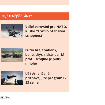
NEJČTENĚJŠÍ ČLÁNKY
Velké varování pro NATO,
Rusko ztratilo ofenzivní
schopnosti
Putin hraje vabank,
balistických Iskander-M
proti Ukrajině je příliš
mnoho
Už i Američané
přiznávají, že program F-
35 selhal