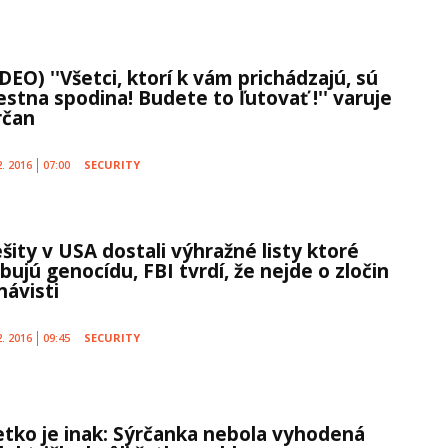
DEO) ''Všetci, ktorí k vám prichádzajú, sú
estna spodina! Budete to ľutovať !'' varuje
rčan
2. 2016
07:00
SECURITY
šity v USA dostali výhražné listy ktoré
bujú genocídu, FBI tvrdí, že nejde o zločin
návisti
2. 2016
09:45
SECURITY
etko je inak: Sýrčanka nebola vyhodená