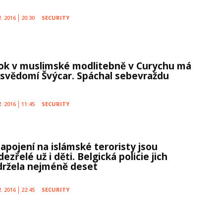
2. 2016
20:30
SECURITY
ok v muslimské modlitebně v Curychu má
 svědomí Švýcar. Spáchal sebevraždu
2. 2016
11:45
SECURITY
napojení na islámské teroristy jsou
ezřelé už i děti. Belgická policie jich
držela nejméně deset
2. 2016
22:45
SECURITY