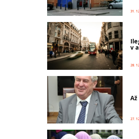
31. 1
Il
v 
28. 1
Až
27. 1