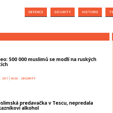
DEFENCE
SECURITY
HISTORIE
T
deo: 500 000 muslimů se modlí na ruských
cích
1. 2017
06:00
SECURITY
slimská predavačka v Tescu, nepredala
kazníkovi alkohol