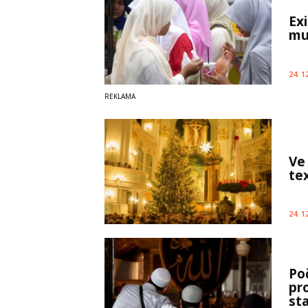
Exi
mu
24. 1
Ve
te
24. 1
Po
pr
st