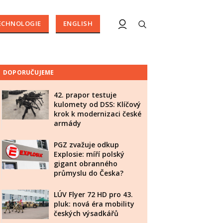
ECHNOLOGIE
ENGLISH
DOPORUČUJEME
42. prapor testuje
kulomety od DSS: Klíčový
krok k modernizaci české
armády
PGZ zvažuje odkup
Explosie: míří polský
gigant obranného
průmyslu do Česka?
LÚV Flyer 72 HD pro 43.
pluk: nová éra mobility
českých výsadkářů