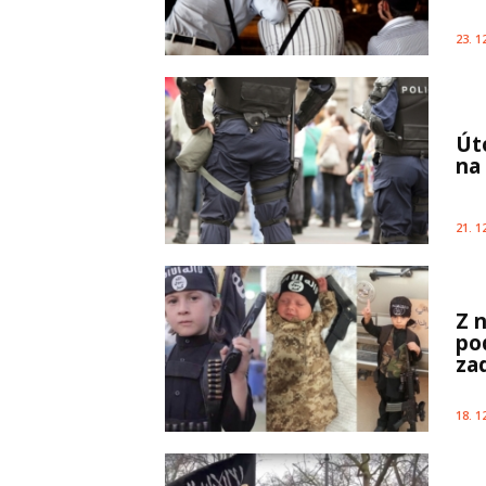
23. 1
Út
na
21. 1
Z 
pod
za
18. 1