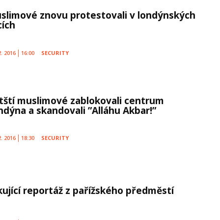
slimové znovu protestovali v londýnských
cích
2. 2016
16:00
SECURITY
itští muslimové zablokovali centrum
ndýna a skandovali ”Alláhu Akbar!”
2. 2016
18:30
SECURITY
kující reportáž z pařížského předměstí