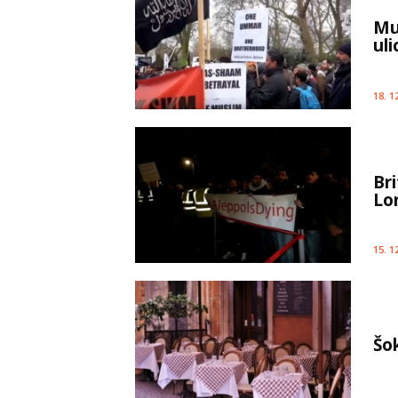
Mu
uli
18. 1
Br
Lo
15. 1
Šo