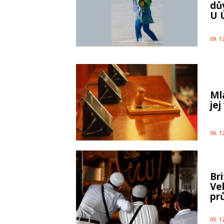
dů
U 
09. 1
Ml
jej
06. 1
Bri
Ve
pr
05. 1